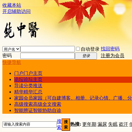
收藏本站
开启辅助访问
找回密码
自动登录
密码
注册为会员
登录
快捷导航
门户
门户主页
论坛
论坛主页
导读
分类推送
精华
精华汇总
家园
会员家园（可自建博客、相册、记录心情、广播、分
高级搜索
高级全文搜索
智能辨证
智能协助自诊
搜
搜
热搜:
更年期
漏尿
失眠
盗汗
索
索