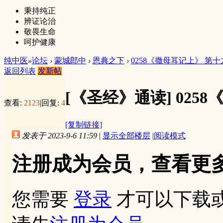
秉持纯正
辨证论治
敬畏生命
呵护健康
纯中医
»
论坛
›
蒙城郎中
›
恩典之下
›
0258《撒母耳记上》 第
返回列表
发新帖
[《圣经》通读]
025
查看:
2123
|
回复:
4
[复制链接]
发表于 2023-9-6 11:59
|
显示全部楼层
|
阅读模式
注册成为会员，查看更
您需要
登录
才可以下载