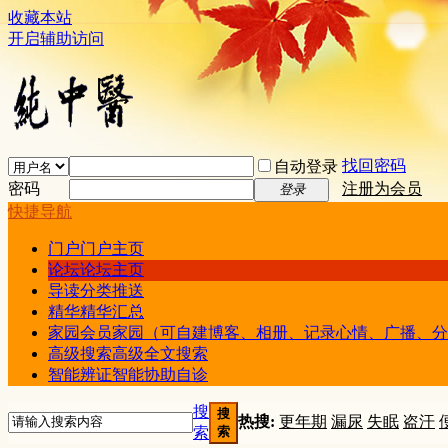
收藏本站
开启辅助访问
找回密码
自动登录
密码
注册为会员
登录
快捷导航
门户
门户主页
论坛
论坛主页
导读
分类推送
精华
精华汇总
家园
会员家园（可自建博客、相册、记录心情、广播、分
高级搜索
高级全文搜索
智能辨证
智能协助自诊
搜
搜
热搜:
更年期
漏尿
失眠
盗汗
索
索