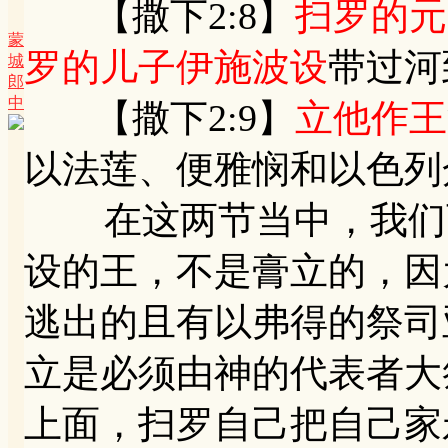
【撒下2:8】
扫罗的元
蒙
罗的儿子伊施波设
带过河
城
郎
中
【撒下2:9】
立他作王
以法莲、便雅悯和以色列
在这两节当中，我们可
设的王，不是膏立的，因
逃出的且有以弗得的祭司
立是必须由神的代表者大
上面，扫罗自己把自己家