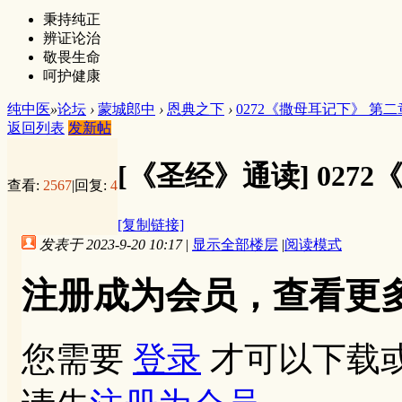
秉持纯正
辨证论治
敬畏生命
呵护健康
纯中医
»
论坛
›
蒙城郎中
›
恩典之下
›
0272《撒母耳记下》 第二
返回列表
发新帖
[《圣经》通读]
027
查看:
2567
|
回复:
4
[复制链接]
发表于 2023-9-20 10:17
|
显示全部楼层
|
阅读模式
注册成为会员，查看更
您需要
登录
才可以下载