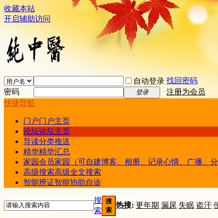
收藏本站
开启辅助访问
找回密码
自动登录
密码
注册为会员
登录
快捷导航
门户
门户主页
论坛
论坛主页
导读
分类推送
精华
精华汇总
家园
会员家园（可自建博客、相册、记录心情、广播、分
高级搜索
高级全文搜索
智能辨证
智能协助自诊
搜
搜
热搜:
更年期
漏尿
失眠
盗汗
索
索