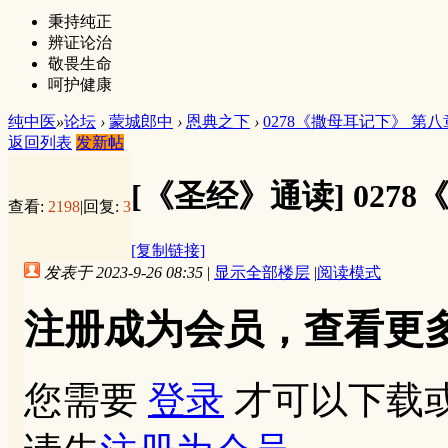
秉持纯正
辨证论治
敬畏生命
呵护健康
纯中医
»
论坛
›
蒙城郎中
›
恩典之下
›
0278《撒母耳记下》 第八
返回列表
发新帖
[《圣经》通读]
027
查看:
2198
|
回复:
3
[复制链接]
发表于 2023-9-26 08:35
|
显示全部楼层
|
阅读模式
注册成为会员，查看更
您需要
登录
才可以下载