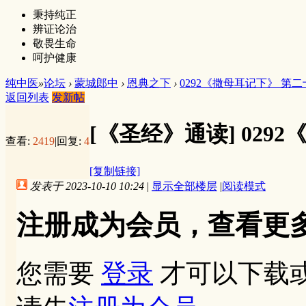
秉持纯正
辨证论治
敬畏生命
呵护健康
纯中医
»
论坛
›
蒙城郎中
›
恩典之下
›
0292《撒母耳记下》 第
返回列表
发新帖
[《圣经》通读]
029
查看:
2419
|
回复:
4
[复制链接]
发表于 2023-10-10 10:24
|
显示全部楼层
|
阅读模式
注册成为会员，查看更
您需要
登录
才可以下载