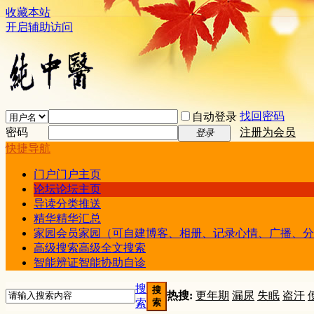
收藏本站
开启辅助访问
找回密码
自动登录
密码
注册为会员
登录
快捷导航
门户
门户主页
论坛
论坛主页
导读
分类推送
精华
精华汇总
家园
会员家园（可自建博客、相册、记录心情、广播、分
高级搜索
高级全文搜索
智能辨证
智能协助自诊
搜
搜
热搜:
更年期
漏尿
失眠
盗汗
索
索