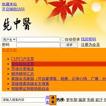
收藏本站
开启辅助访问
找回密码
自动登录
密码
注册为会员
登录
快捷导航
门户
门户主页
论坛
论坛主页
导读
分类推送
精华
精华汇总
家园
会员家园（可自建博客、相册、记录心情、广播、分
高级搜索
高级全文搜索
智能辨证
智能协助自诊
搜
搜
热搜:
更年期
漏尿
失眠
盗汗
索
索