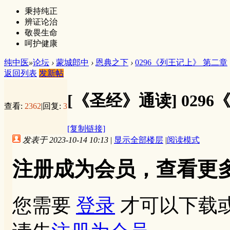
秉持纯正
辨证论治
敬畏生命
呵护健康
纯中医
»
论坛
›
蒙城郎中
›
恩典之下
›
0296《列王记上》 第二章
返回列表
发新帖
[《圣经》通读]
029
查看:
2362
|
回复:
3
[复制链接]
发表于 2023-10-14 10:13
|
显示全部楼层
|
阅读模式
注册成为会员，查看更
您需要
登录
才可以下载