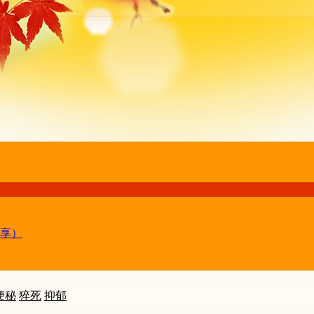
享）
便秘
猝死
抑郁