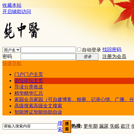
收藏本站
开启辅助访问
找回密码
自动登录
密码
注册为会员
登录
快捷导航
门户
门户主页
论坛
论坛主页
导读
分类推送
精华
精华汇总
家园
会员家园（可自建博客、相册、记录心情、广播、分
高级搜索
高级全文搜索
智能辨证
智能协助自诊
搜
搜
热搜:
更年期
漏尿
失眠
盗汗
索
索