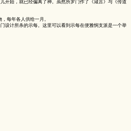
儿开始，就已经偏离了神。虽然所罗门作了《箴言》与《传道
物，每年各人供给一月。
罗门设计所杀的示每。这里可以看到示每在便雅悯支派是一个举