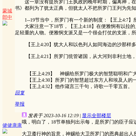
这一章没有提所罗门王执政的晚年时期，偏离神，在《
书》都列为了犹太正典，但犹太人不把所罗门王列为先
蒙城
郎中
1--19节当中，所罗门有一个新的制度：【王上4:
大家注意一下18节，【王上4:18】在便雅悯有以拉
足轻重的人物。便雅悯支派又是一个很会打仗的支派，
【王上4:20】犹大人和以色列人如同海边的沙那样
【王上4:21】所罗门统管诸国，从大河到非利士地
【王上4:29】 神赐给所罗门极大的智慧聪明和广
【王上4:30】所罗门的智慧超过东方人和埃及人的
【王上4:32】他作箴言三千句，诗歌一千零五首。
回复
举报
发表于 2023-10-16 12:19
|
显示全部楼层
哦，明白了，18节单独列出示每，是所罗门的臣子应
健健康康
大卫遵行神的旨意，神赐给大卫所罗门的恩典超出人