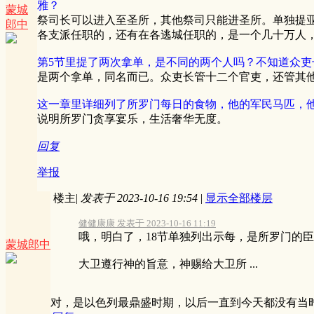
雅？
蒙城
祭司长可以进入至圣所，其他祭司只能进圣所。单独提
郎中
各支派任职的，还有在各逃城任职的，是一个几十万人
第5节里提了两次拿单，是不同的两个人吗？不知道众
是两个拿单，同名而已。众吏长管十二个官吏，还管其
这一章里详细列了所罗门每日的食物，他的军民马匹，
说明所罗门贪享宴乐，生活奢华无度。
回复
举报
楼主
|
发表于 2023-10-16 19:54
|
显示全部楼层
健健康康 发表于 2023-10-16 11:19
哦，明白了，18节单独列出示每，是所罗门的
蒙城郎中
大卫遵行神的旨意，神赐给大卫所 ...
对，是以色列最鼎盛时期，以后一直到今天都没有当