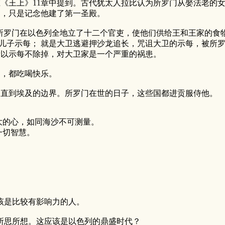
王上》11章中提到。古代犹太人拉比认为所罗门从娶法老的女
知，只是记念他建了第一圣殿。
7】所罗门在以色列全地立了十二个官吏，使他们供给王和王家的食
的儿子示每； 就是大卫逃避押沙龙追长，咒诅大卫的示每，被所
所以示每不除掉，对大卫家是一个严重的祸患。
多，都吃喝快乐。
，直到埃及的边界。所罗门在世的日子，这些国都进贡服侍他。
大的心，如同海沙不可测量。
一切智慧。
该是比较有影响力的人。
所思所想。这应该是以色列的鼎盛时代？