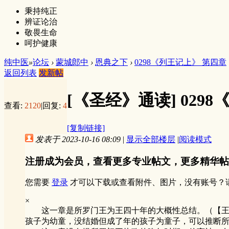
秉持纯正
辨证论治
敬畏生命
呵护健康
纯中医
»
论坛
›
蒙城郎中
›
恩典之下
›
0298《列王记上》 第四章
返回列表
发新帖
[《圣经》通读]
029
查看:
2120
|
回复:
4
[复制链接]
发表于 2023-10-16 08:09
|
显示全部楼层
|
阅读模式
注册成为会员，查看更多专业帖文，更多精华帖
您需要
登录
才可以下载或查看附件、图片，没有账号？
×
这一章是所罗门王为王四十年的大概性总结。（【王上1
孩子为幼童，没结婚但成了年的孩子为童子，可以推断