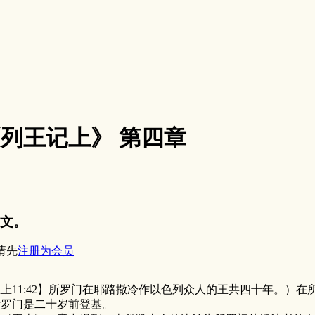
8《列王记上》 第四章
文。
请先
注册为会员
1:42】所罗门在耶路撒冷作以色列众人的王共四十年。）在
所罗门是二十岁前登基。