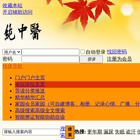
收藏本站
开启辅助访问
找回密码
自动登录
密码
注册为会员
登录
快捷导航
门户
门户主页
论坛
论坛主页
导读
分类推送
精华
精华汇总
家园
会员家园（可自建博客、相册、记录心情、广播、分
高级搜索
高级全文搜索
智能辨证
智能协助自诊
搜
搜
热搜:
更年期
漏尿
失眠
盗汗
索
索