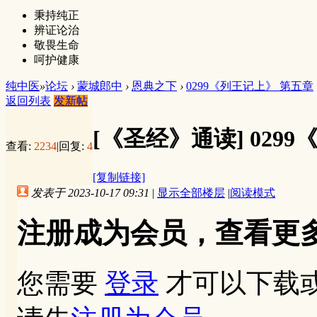
秉持纯正
辨证论治
敬畏生命
呵护健康
纯中医
»
论坛
›
蒙城郎中
›
恩典之下
›
0299《列王记上》 第五章
返回列表
发新帖
[《圣经》通读]
029
查看:
2234
|
回复:
4
[复制链接]
发表于 2023-10-17 09:31
|
显示全部楼层
|
阅读模式
注册成为会员，查看更
您需要
登录
才可以下载