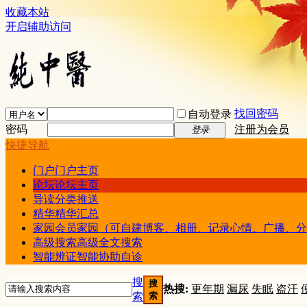
收藏本站
开启辅助访问
找回密码
自动登录
密码
注册为会员
登录
快捷导航
门户
门户主页
论坛
论坛主页
导读
分类推送
精华
精华汇总
家园
会员家园（可自建博客、相册、记录心情、广播、分
高级搜索
高级全文搜索
智能辨证
智能协助自诊
搜
搜
热搜:
更年期
漏尿
失眠
盗汗
索
索