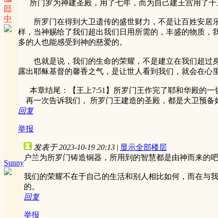
所门罗为神建圣殿，用了七年，而为自己建王宫用了十三
郎
中
所罗门在得到大卫遗传的盛世财力，不是让百姓安居乐业
样，当神赐给了我们超出我们日用所需的，丰盛的物质，
多的人也能感受到神的慈爱的。
也就是说，我们的生命的荣耀，不是建立在我们超过身边
露出耶稣基督的馨香之气，是让世人看到我们，就会在心
本章结尾：【王上7:51】所罗门王作完了耶和华殿的一
再一次告诉我们， 所罗门王建造的圣殿，都是大卫预备
回复
举报
发表于 2023-10-19 20:13
|
显示全部楼层
户兰为所罗门铸造铜器，所用到的智慧都是由神而来的
Sunny
我们的荣耀不在于自己的生活和别人相比如何，而在与
的。
回复
举报