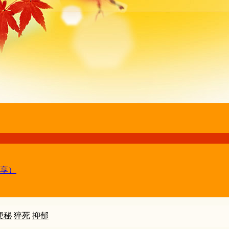
享）
便秘
猝死
抑郁