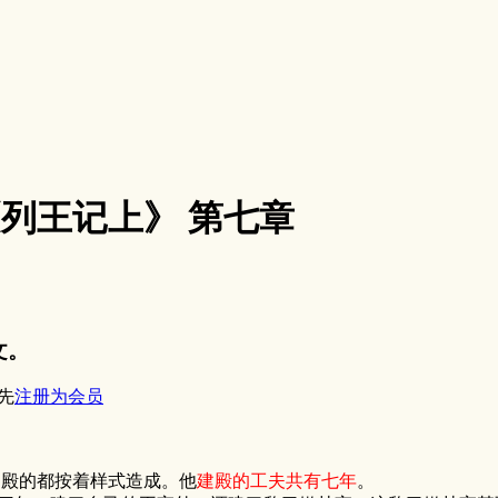
1《列王记上》 第七章
文。
先
注册为会员
。
属殿的都按着样式造成。他
建殿的工夫共有七年
。