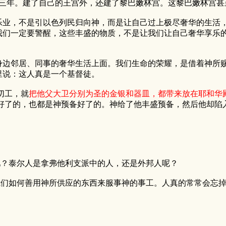
年。建了自己的王宫外，还建了黎巴嫩林宫。这黎巴嫩林宫甚
，不是引以色列民归向神，而是让自己过上极尽奢华的生活，
我们一定要警醒，这些丰盛的物质，不是让我们让自己奢华享乐
邻居、同事的奢华生活上面。我们生命的荣耀，是借着神所赐
里说：这人真是一个基督徒。
切工，就
把他父大卫分别为圣的金银和器皿，都带来放在耶和华
好了的，也都是神预备好了的。神给了他丰盛预备，然后他却陷
吧？泰尔人是拿弗他利支派中的人，还是外邦人呢？
我们如何善用神所供应的东西来服事神的事工。人真的常常会忘