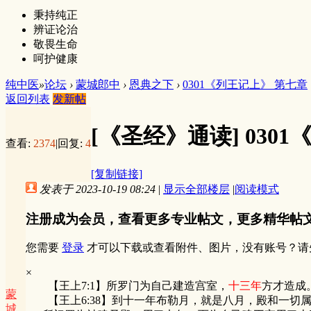
秉持纯正
辨证论治
敬畏生命
呵护健康
纯中医
»
论坛
›
蒙城郎中
›
恩典之下
›
0301《列王记上》 第七章
返回列表
发新帖
[《圣经》通读]
030
查看:
2374
|
回复:
4
[复制链接]
发表于 2023-10-19 08:24
|
显示全部楼层
|
阅读模式
注册成为会员，查看更多专业帖文，更多精华帖
您需要
登录
才可以下载或查看附件、图片，没有账号？请
×
【王上7:1】所罗门为自己建造宫室，
十三年
方才造成
蒙
【王上6:38】到十一年布勒月，就是八月，殿和一切
城