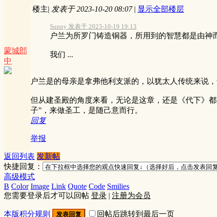
楼主
|
发表于 2023-10-20 08:07
|
显示全部楼层
Sunny 发表于 2023-10-19 19:13
户兰为所罗门铸造铜器，所用到的智慧都是由神
蒙城郎
我们 ...
中
户兰是的母亲是拿弗他利支派的，以犹太人传统来说，
但从建圣殿的角度来看，无论是这章，还是《代下》都
子”，来做圣工，是随己意而行。
回复
举报
返回列表
发新帖
快捷回复：
高级模式
B
Color
Image
Link
Quote
Code
Smilies
您需要登录后才可以回帖
登录
|
注册为会员
本版积分规则
回帖后跳转到最后一页
发表回复