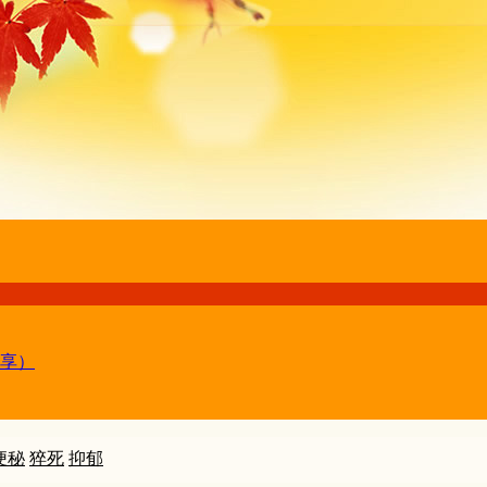
享）
便秘
猝死
抑郁