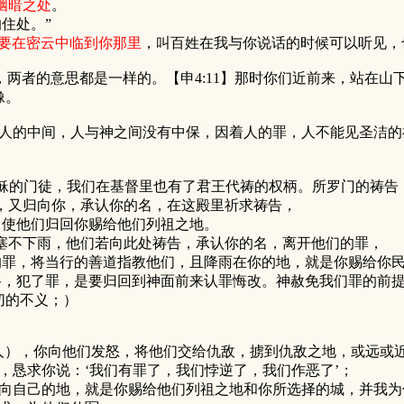
幽暗之处
。
住处。”
要在密云中临到你那里
，叫百姓在我与你说话的时候可以听见，
两者的意思都是一样的。【申4:11】那时你们近前来，站在山
像。
中间，人与神之间没有中保，因着人的罪，人不能见圣洁的神
耶稣的门徒，我们在基督里也有了君王代祷的权柄。所罗门的祷告
，又归向你，承认你的名，在这殿里祈求祷告，
，使他们归回你赐给他们列祖之地。
塞不下雨，他们若向此处祷告，承认你的名，离开他们的罪，
的罪，将当行的善道指教他们，且降雨在你的地，就是你赐给你
犯了罪，是要归回到神面前来认罪悔改。神赦免我们罪的前提
切的不义；）
人），你向他们发怒，将他们交给仇敌，掳到仇敌之地，或远或
恳求你说：‘我们有罪了，我们悖逆了，我们作恶了’；
向自己的地，就是你赐给他们列祖之地和你所选择的城，并我为