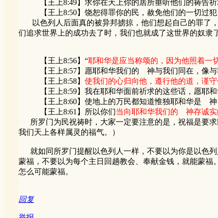
【王上8:49】求你在天上你的居所垂听他们的祷告祈
【王上8:50】饶恕得罪你的民，赦免他们的一切过犯
以色列人后面真的被异邦掳掠，他们想起自己的罪了，认
们追求世界上的成功去了时，我们也就成了这世界的奴隶
【王上8:56】“
耶和华是应当称颂的，因为他照着一
【王上8:57】愿耶和华我们的 神与我们同在，像与
【王上8:58】
使我们的心归向他，遵行他的道，谨守
【王上8:59】我在耶和华面前祈求的这些话，愿耶和
【王上8:60】使地上的万民都知道惟独耶和华是 神
【王上8:61】所以你们
当向耶和华我们的 神存诚实
所罗门为民祝祷时，大家一定要注意的是，祝福是要求民
我们天上各样属灵的福气。）
就如同所罗门提醒以色列人一样，不要以为你是以色列人
蒙福，不要以为每个主日回趟教会、奉献金钱，就能蒙福
怎么可能蒙福。
回复
举报