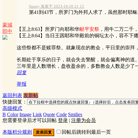
Sunny 发表于 2023-10-20 21:15
第41到43节，所罗门为外邦人求了，虽然那时耶稣
蒙城
【王上8:63】所罗门向耶和华
献平安祭
，用牛二万二千
郎中
【王上8:64】当日王因耶和华殿前的铜坛太小，容不
这些祭都不是赎罪祭。就象现在的教会，平日里的崇拜
长期处于享乐的日子，就会失去警醒，就会偏离神的道
三年里是人数增长，盘收盈余的，多数教会人数是少了
回复
举报
返回列表
发新帖
快捷回复：
高级模式
B
Color
Image
Link
Quote
Code
Smilies
您需要登录后才可以回帖
登录
|
注册为会员
本版积分规则
回帖后跳转到最后一页
发表回复