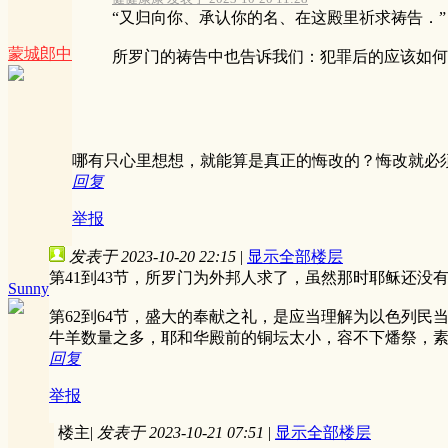
“又归向你、承认你的名、在这殿里祈求祷告．”
蒙城郎中
所罗门的祷告中也告诉我们：犯罪后的应该如何做：
哪有只心里想想，就能算是真正的悔改的？悔改就必
回复
举报
发表于 2023-10-20 22:15
|
显示全部楼层
第41到43节，所罗门为外邦人求了，虽然那时耶稣还
Sunny
第62到64节，盛大的奉献之礼，是应当理解为以色列
牛羊数量之多，耶和华殿前的铜坛太小，容不下燔祭，
回复
举报
楼主
|
发表于 2023-10-21 07:51
|
显示全部楼层