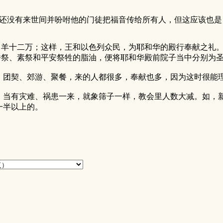
还没有来世间并吩咐他的门徒把福音传给所有人，但这应该也是 ..
，羊十二万；这样，王和以色列众民，为耶和华的殿行奉献之礼
下燔祭、素祭和平安祭牲的脂油，便将耶和华殿前院子当中分别为
，团契、郊游、聚餐，来的人都很多，奉献也多，因为这时很能
。当有灾难、祸患一来，就象筛子一样，教会里人数大减。如，
一半以上的。