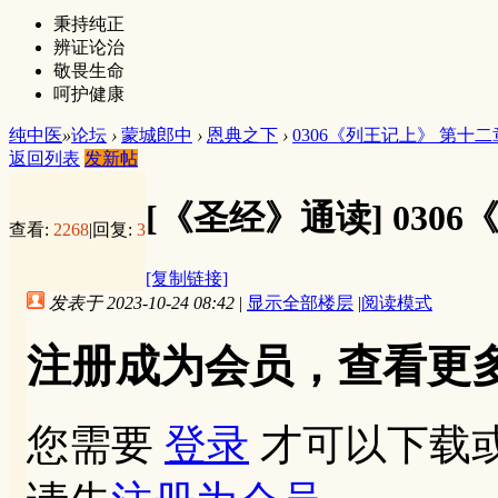
秉持纯正
辨证论治
敬畏生命
呵护健康
纯中医
»
论坛
›
蒙城郎中
›
恩典之下
›
0306《列王记上》 第十二
返回列表
发新帖
[《圣经》通读]
030
查看:
2268
|
回复:
3
[复制链接]
发表于 2023-10-24 08:42
|
显示全部楼层
|
阅读模式
注册成为会员，查看更
您需要
登录
才可以下载