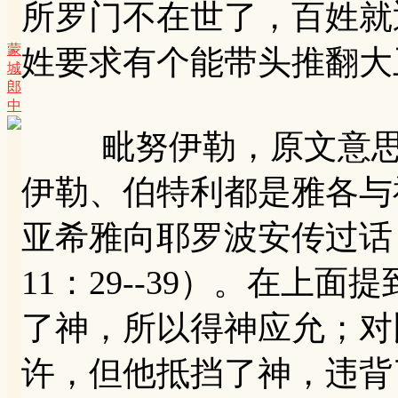
所罗门不在世了，百姓就
蒙
姓要求有个能带头推翻大
城
郎
中
毗努伊勒，原文意思是
伊勒、伯特利都是雅各与
亚希雅向耶罗波安传过话
11：29--39）。在上
了神，所以得神应允；对
许，但他抵挡了神，违背