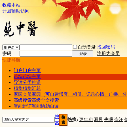
收藏本站
开启辅助访问
找回密码
自动登录
密码
注册为会员
登录
快捷导航
门户
门户主页
论坛
论坛主页
导读
分类推送
精华
精华汇总
家园
会员家园（可自建博客、相册、记录心情、广播、分
高级搜索
高级全文搜索
智能辨证
智能协助自诊
搜
搜
热搜:
更年期
漏尿
失眠
盗汗
索
索