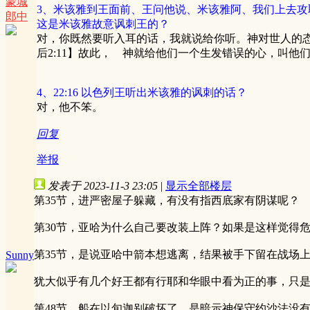
蒙城
3、米该雅到王面前、王问他说、米该雅阿、我们上去
郎中
这是米该雅故意讽刺王的？
对，你既然要听入耳的话，我就说给你听。神对世人的
后2:11】故此， 神就给他们一个生发错误的心，叫他
4、22:16 以色列王听出米该雅的讽刺的话？
对，他不笨。
回复
举报
发表于 2023-11-3 23:05
|
显示全部楼层
第35节，进严密屋子躲藏，有没有指西底家有阴谋呢？
第30节，亚哈为什么自己要改装上阵？如果是这样觉得
第35节，是说亚哈中箭本想逃离，结果被手下留在战场
Sunny
犹大似乎有几个好王都有行耶和华眼中看为正的事，只
第48节，船在以旬迦别破坏了，是暗示神保守约沙法没