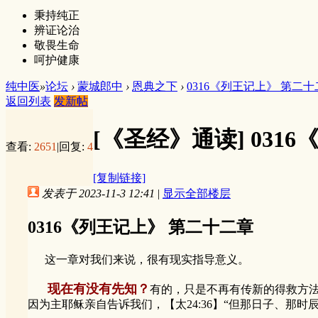
秉持纯正
辨证论治
敬畏生命
呵护健康
纯中医
»
论坛
›
蒙城郎中
›
恩典之下
›
0316《列王记上》 第二
返回列表
发新帖
[《圣经》通读]
031
查看:
2651
|
回复:
4
[复制链接]
发表于 2023-11-3 12:41
|
显示全部楼层
0316《列王记上》 第二十二章
这一章对我们来说，很有现实指导意义。
现在有没有先知？
有的，只是不再有传新的得救方
因为主耶稣亲自告诉我们，【太24:36】“但那日子、那