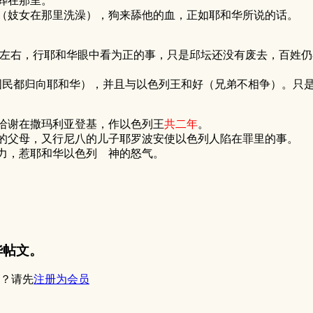
葬在那里。
旁（妓女在那里洗澡），狗来舔他的血，正如耶和华所说的话。
离左右，行耶和华眼中看为正的事，只是邱坛还没有废去，百姓
民都归向耶和华），并且与以色列王和好（兄弟不相争）。只是
哈谢在撒玛利亚登基，作以色列王
共二年
。
的父母，又行尼八的儿子耶罗波安使以色列人陷在罪里的事。
力，惹耶和华以色列 神的怒气。
华帖文。
？请先
注册为会员