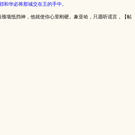
耶和华必将那城交在王的手中。
着颈项抵挡神，他就使你心里刚硬。象亚哈，只愿听谎言，【帖
？