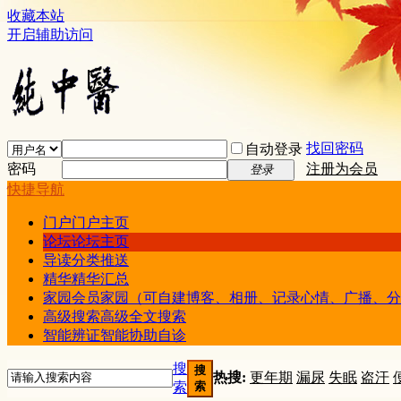
收藏本站
开启辅助访问
找回密码
自动登录
密码
注册为会员
登录
快捷导航
门户
门户主页
论坛
论坛主页
导读
分类推送
精华
精华汇总
家园
会员家园（可自建博客、相册、记录心情、广播、分
高级搜索
高级全文搜索
智能辨证
智能协助自诊
搜
搜
热搜:
更年期
漏尿
失眠
盗汗
索
索