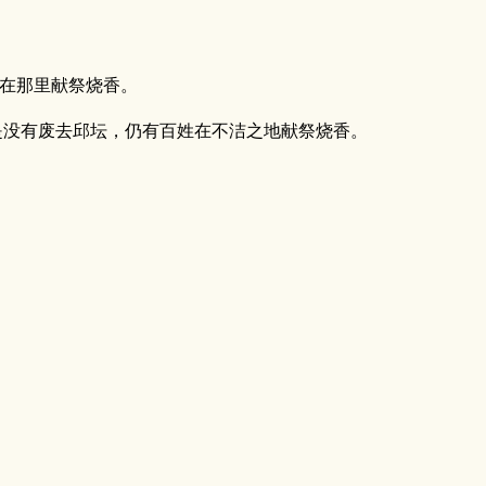
仍在那里献祭烧香。
没有废去邱坛，仍有百姓在不洁之地献祭烧香。