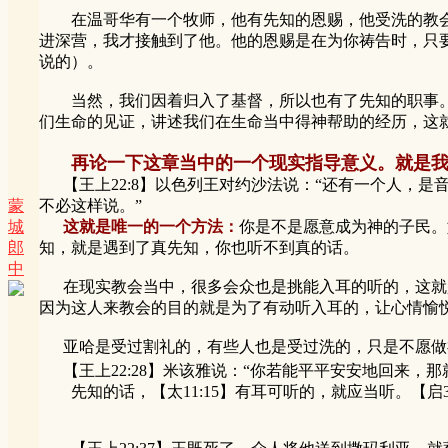
在温哥华有一个牧师，他有先知的恩赐，他受洗的教会
进深营，我才接触到了他。他的恩赐是在为你祷告时，只
说的）。
当然，我们因着归入了基督，所以也有了先知的职事。
们生命的见证，讲述我们在生命当中得神帮助的经历，这
再论一下这章当中的一个现实指导意义。就是
【王上22:8】以色列王对约沙法说：“还有一个人，是
不必这样说。”
蒙
这就是唯一的一个方法：
你是不是愿意成为神的子民。
城
知，就是遇到了真先知，你也听不到真的话。
郎
中
在现实教会当中，很多会众也是挑能入耳的听的，这就是
因为这人来教会的目的就是为了有动听入耳的，让心情愉
亚哈是受过割礼的，有些人也是受过洗的，只是不愿做
【王上22:28】米该雅说：“你若能平平安安地回来，
先知的话，【太11:15】有耳可听的，就应当听。【启3