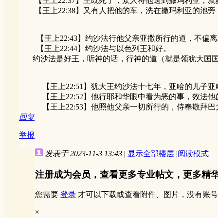
【王上22:37】王既死了，众人将他送到撒玛利亚，就
【王上22:38】又有人把他的车，洗在撒玛利亚的池
【王上22:43】约沙法行他父亲亚撒所行的道，不偏
【王上22:44】约沙法与以色列王和好。
约沙法是好王，听神的话，行神的道（就是领犹大国国
【王上22:51】犹大王约沙法十七年，亚哈的儿子亚
【王上22:52】他行耶和华眼中看为恶的事，效法他
【王上22:53】他照他父亲一切所行的，侍奉敬拜巴
回复
举报
发表于 2023-11-3 13:43
|
显示全部楼层
|
阅读模式
注册成为会员，查看更多专业帖文，更多精
您需要
登录
才可以下载或查看附件、图片，没有账号
×