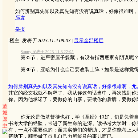
如何辨别真先知以及真先知有没有说真话，好像很难啊
回复
举报
楼主
|
发表于 2023-11-4 08:03
|
显示全部楼层
Sunny 发表于 2023-11-3 22:05
第35节，进严密屋子躲藏，有没有指西底家有阴谋呢
第30节，亚哈为什么自己要改装上阵？如果是这样觉得危 
如何辨别真先知以及真先知有没有说真话，好像很难啊，尤
其它的经文我就不解释了。我从你这句话当中，再次找到你
你。因为他承诺了，要做你的山寨，要做你的盾牌，要做你
蒙
城
你无论是做基督徒也好，学《圣经》也好，仍是凭着自己
郎
书考大学的经验，带进了新生命的进深。读书考大学时，你
中
有，一点不重要似的；而其实他们的帮助，才是你能考上大
帮助下，顺势做了点儿自己力所能及的事儿而已。