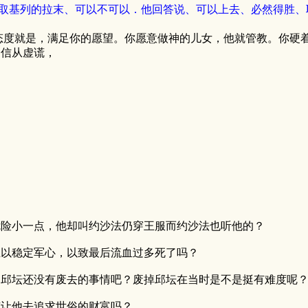
攻取基列的拉末、可以不可以．他回答说、可以上去、必然得胜、
态度就是，满足你的愿望。你愿意做神的儿女，他就管教。你硬
们信从虚谎，
危险小一点，他却叫约沙法仍穿王服而约沙法也听他的？
上以稳定军心，以致最后流血过多死了吗？
是邱坛还没有废去的事情吧？废掉邱坛在当时是不是挺有难度呢
有让他去追求世俗的财富吗？