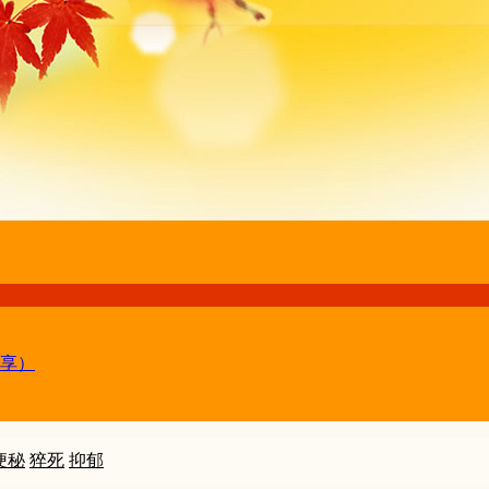
享）
便秘
猝死
抑郁