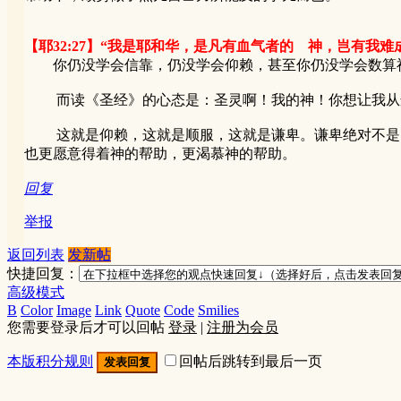
【耶32:27】“我是耶和华，是凡有血气者的 神，岂有我难
你仍没学会信靠，仍没学会仰赖，甚至你仍没学会数算神
而读《圣经》的心态是：圣灵啊！我的神！你想让我从这
这就是仰赖，这就是顺服，这就是谦卑。谦卑绝对不是自
也更愿意得着神的帮助，更渴慕神的帮助。
回复
举报
返回列表
发新帖
快捷回复：
高级模式
B
Color
Image
Link
Quote
Code
Smilies
您需要登录后才可以回帖
登录
|
注册为会员
本版积分规则
回帖后跳转到最后一页
发表回复