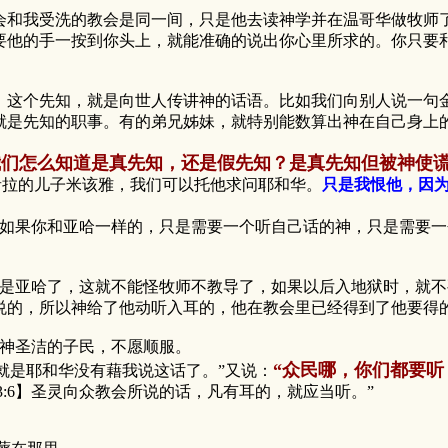
和我受洗的教会是同一间，只是他去读神学并在温哥华做牧师了
要他的手一按到你头上，就能准确的说出你心里所求的。你只要
这个先知，就是向世人传讲神的话语。比如我们向别人说一句金
就是先知的职事。有的弟兄姊妹，就特别能数算出神在自己身上
我们怎么知道是真先知，还是假先知？是真先知但被神使
音拉的儿子米该雅，我们可以托他求问耶和华。
只是我恨他，因
如果你和亚哈一样的，只是需要一个听自己话的神，只是需要一
亚哈了，这就不能怪牧师不教导了，如果以后入地狱时，就不
悦的，所以神给了他动听入耳的，他在教会里已经得到了他要得
神圣洁的子民，不愿顺服。
“众民哪，你们都要听
那就是耶和华没有藉我说这话了。”又说：
:6】圣灵向众教会所说的话，凡有耳的，就应当听。”