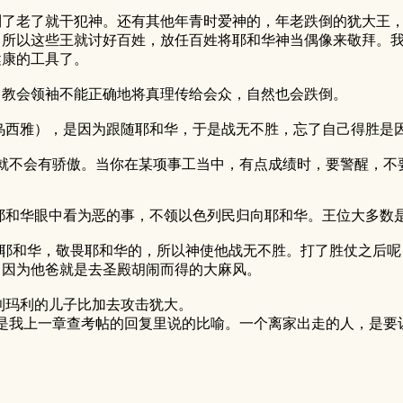
老了就干犯神。还有其他年青时爱神的，年老跌倒的犹大王，
。所以这些王就讨好百姓，放任百姓将耶和华神当偶像来敬拜。
健康的工具了。
教会领袖不能正确地将真理传给会众，自然也会跌倒。
西雅），是因为跟随耶和华，于是战无不胜，忘了自己得胜是因
会有骄傲。当你在某项事工当中，有点成绩时，要警醒，不要
华眼中看为恶的事，不领以色列民归向耶和华。王位大多数是
和华，敬畏耶和华的，所以神使他战无不胜。打了胜仗之后呢
，因为他爸就是去圣殿胡闹而得的大麻风。
利玛利的儿子比加去攻击犹大。
我上一章查考帖的回复里说的比喻。一个离家出走的人，是要