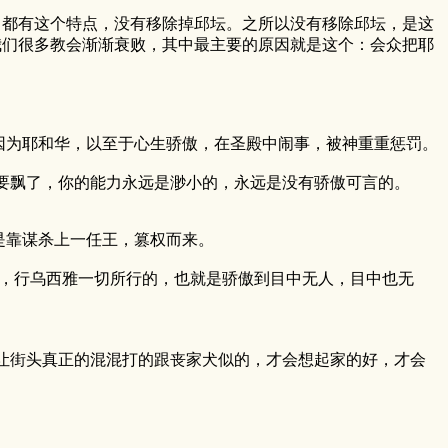
都有这个特点，没有移除掉邱坛。之所以没有移除邱坛，是这
我们很多教会渐渐衰败，其中最主要的原因就是这个：会众把耶
为耶和华，以至于心生骄傲，在圣殿中闹事，被神重重惩罚。
飘了，你的能力永远是渺小的，永远是没有骄傲可言的。
靠谋杀上一任王，篡权而来。
，行乌西雅一切所行的，也就是骄傲到目中无人，目中也无
让街头真正的混混打的跟丧家犬似的，才会想起家的好，才会