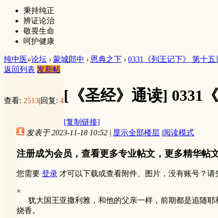
秉持纯正
辨证论治
敬畏生命
呵护健康
纯中医
»
论坛
›
蒙城郎中
›
恩典之下
›
0331《列王记下》 第十五
返回列表
发新帖
[《圣经》通读]
033
查看:
2513
|
回复:
4
[复制链接]
发表于 2023-11-18 10:52
|
显示全部楼层
|
阅读模式
注册成为会员，查看更多专业帖文，更多精华帖
您需要
登录
才可以下载或查看附件、图片，没有账号？请
×
犹大国王亚撒利雅，和他的父亲一样，前期都是追随耶和华
烧香。