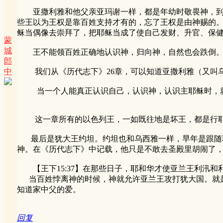
亚撒利雅和他父亲亚玛谢一样，都是年幼时敬畏神，到了
些王以为王权是靠百姓支持才有的，忘了王权是由神赐的
稣当偶像去崇拜了，把耶稣当成了使自己发财、升官、保
蒙
城
王不能领百姓正确地认识神，归向神，自然也会跌倒。
郎
中
我们从《历代志下》26章，可以知道亚撒利雅（又叫乌
当一个人能真正认识自己，认识神，认识主耶稣时，就不
这一章所有的以色列王，一如既往地是坏王，都是行耶和
最后是犹大王约坦。约坦也和乌西雅一样，早年是跟随耶
神。在《历代志下》中记载，他只是不敢去圣殿里胡闹了
【王下15:37】在那些日子，耶和华才使亚兰王利汛和
当百姓悖离神的时候，神就允许亚兰王攻打犹大国。就是
知道家中父的爱。
回复