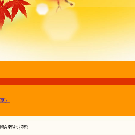
享）
便秘
猝死
抑郁