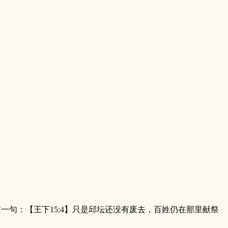
句：【王下15:4】只是邱坛还没有废去，百姓仍在那里献祭