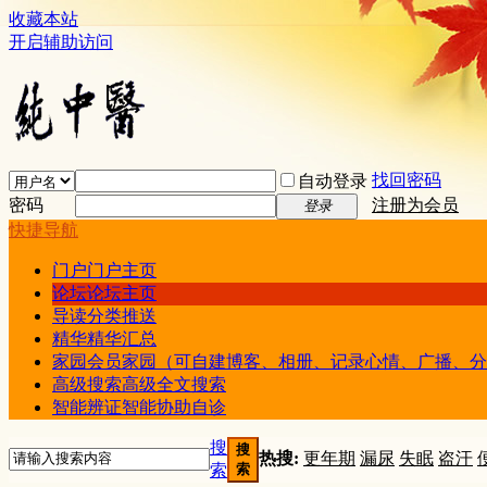
收藏本站
开启辅助访问
找回密码
自动登录
密码
注册为会员
登录
快捷导航
门户
门户主页
论坛
论坛主页
导读
分类推送
精华
精华汇总
家园
会员家园（可自建博客、相册、记录心情、广播、分
高级搜索
高级全文搜索
智能辨证
智能协助自诊
搜
搜
热搜:
更年期
漏尿
失眠
盗汗
索
索