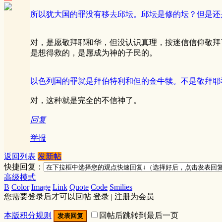
所以犹大国的罪没有移去邱坛。邱坛是修的坛？但是还
对，是愿敬拜耶和华，但没认识真理，按迷信信仰敬拜
是想得救的，是愿成为神的子民的。
以色列国的罪就是拜伯特利和但的金牛犊。不是敬拜耶
对，这种就是完全的不信神了。
回复
举报
返回列表
发新帖
快捷回复：
高级模式
B
Color
Image
Link
Quote
Code
Smilies
您需要登录后才可以回帖
登录
|
注册为会员
本版积分规则
回帖后跳转到最后一页
发表回复