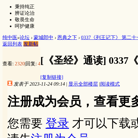
秉持纯正
辨证论治
敬畏生命
呵护健康
纯中医
»
论坛
›
蒙城郎中
›
恩典之下
›
0337《列王记下》 第二
返回列表
发新帖
[《圣经》通读]
033
查看:
2320
|
回复:
4
[复制链接]
发表于 2023-11-24 09:14
|
显示全部楼层
|
阅读模式
注册成为会员，查看更
您需要
登录
才可以下载