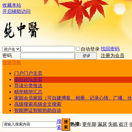
收藏本站
开启辅助访问
找回密码
自动登录
密码
注册为会员
登录
快捷导航
门户
门户主页
论坛
论坛主页
导读
分类推送
精华
精华汇总
家园
会员家园（可自建博客、相册、记录心情、广播、分
高级搜索
高级全文搜索
智能辨证
智能协助自诊
搜
搜
热搜:
更年期
漏尿
失眠
盗汗
索
索