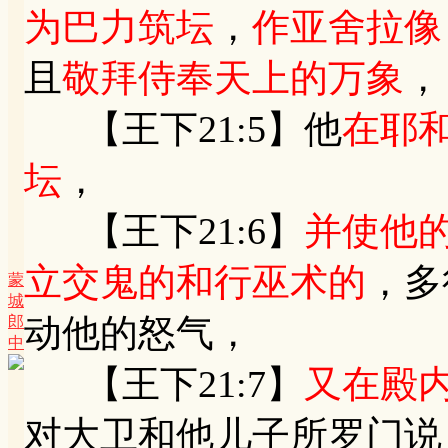
为巴力筑坛
，
作亚舍拉像
且
敬拜侍奉天上的万象
，
【王下21:5】他
在耶
坛
，
【王下21:6】
并使他
立交鬼的和行巫术的
，多
蒙
城
动他的怒气，
郎
中
【王下21:7】
又在殿
对大卫和他儿子所罗门说