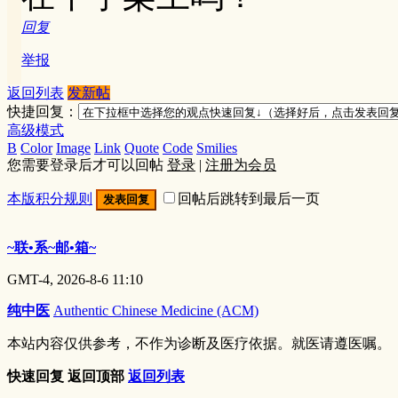
回复
举报
返回列表
发新帖
快捷回复：
高级模式
B
Color
Image
Link
Quote
Code
Smilies
您需要登录后才可以回帖
登录
|
注册为会员
本版积分规则
回帖后跳转到最后一页
发表回复
~联•系~邮•箱~
GMT-4, 2026-8-6 11:10
纯中医
Authentic Chinese Medicine (ACM)
本站内容仅供参考，不作为诊断及医疗依据。就医请遵医嘱。
快速回复
返回顶部
返回列表