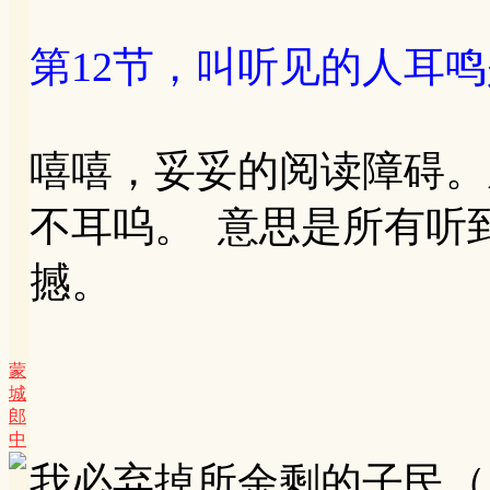
第12节，叫听见的人耳
嘻嘻，妥妥的阅读障碍。
不耳呜。 意思是所有听
撼。
蒙
城
郎
中
我必弃掉所余剩的子民（