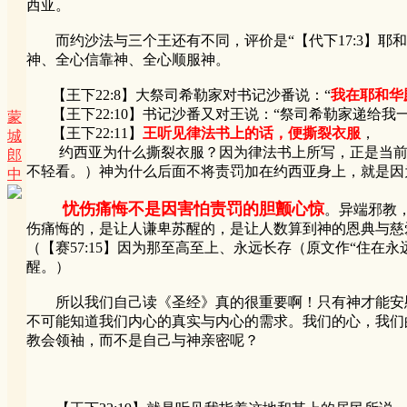
西亚。
而约沙法与三个王还有不同，评价是“【代下17:3】耶
神、全心信靠神、全心顺服神。
【王下22:8】大祭司希勒家对书记沙番说：“
我在耶和华
【王下22:10】书记沙番又对王说：“祭司希勒家递给我一
蒙
【王下22:11】
王听见律法书上的话，便撕裂衣服
，
城
约西亚为什么撕裂衣服？因为律法书上所写，正是当前犹大
郎
不轻看。）神为什么后面不将责罚加在约西亚身上，就是因
中
忧伤痛悔不是因害怕责罚的胆颤心惊
。异端邪教
伤痛悔的，是让人谦卑苏醒的，是让人数算到神的恩典与慈
（【赛57:15】因为那至高至上、永远长存（原文作“住
醒。）
所以我们自己读《圣经》真的很重要啊！只有神才能安慰
不可能知道我们内心的真实与内心的需求。我们的心，我们
教会领袖，而不是自己与神亲密呢？