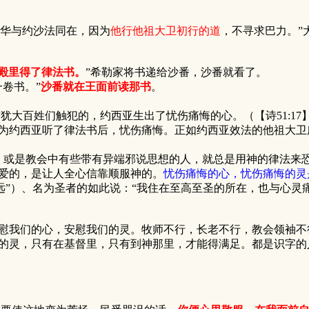
和华与约沙法同在，因为
他行他祖大卫初行的道
，不寻求巴力。”
殿里得了律法书。
”希勒家将书递给沙番，沙番就看了。
卷书。”
沙番就在王面前读那书
。
百姓们触犯的，约西亚生出了忧伤痛悔的心。（【诗51:17
为约西亚听了律法书后，忧伤痛悔。正如约西亚效法的他祖大卫
，或是教会中有些带有异端邪说思想的人，就总是用神的律法来
爱的，是让人全心信靠顺服神的。
忧伤痛悔的心，忧伤痛悔的灵
在永远”）、名为圣者的如此说：“我住在至高至圣的所在，也与心
我们的心，安慰我们的灵。牧师不行，长老不行，教会领袖不
的灵，只有在基督里，只有到神那里，才能得满足。都是识字的