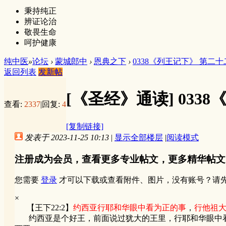
秉持纯正
辨证论治
敬畏生命
呵护健康
纯中医
»
论坛
›
蒙城郎中
›
恩典之下
›
0338《列王记下》 第二
返回列表
发新帖
[《圣经》通读]
033
查看:
2337
|
回复:
4
[复制链接]
发表于 2023-11-25 10:13
|
显示全部楼层
|
阅读模式
注册成为会员，查看更多专业帖文，更多精华帖文
您需要
登录
才可以下载或查看附件、图片，没有账号？请
×
【王下22:2】
约西亚行耶和华眼中看为正的事
，
行他祖
约西亚是个好王，前面说过犹大的王里，行耶和华眼中看