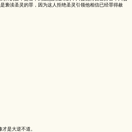
就是亵渎圣灵的罪，因为这人拒绝圣灵引领他相信已经罪得赦
修才是大逆不道。