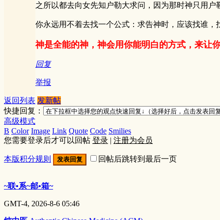
之所以都去向女先知户勒大求问，因为那时神只用户
你永远用不着去找一个公式：求告神时，应该找谁，
神是全能的神，神会用你能明白的方式，来让
回复
举报
返回列表
发新帖
快捷回复：
高级模式
B
Color
Image
Link
Quote
Code
Smilies
您需要登录后才可以回帖
登录
|
注册为会员
本版积分规则
回帖后跳转到最后一页
发表回复
~联•系~邮•箱~
GMT-4, 2026-8-6 05:46