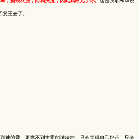
自卑，撕裂衣服，向我哭泣，因此我应允了你。
这是我耶和华说
就回复王去了。
不到神的爱，更尝不到主恩的滋味的，只会觉得自己好苦，只会