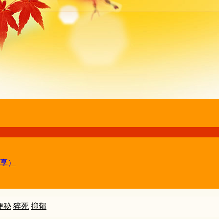
享）
便秘
猝死
抑郁