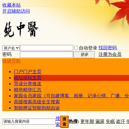
收藏本站
开启辅助访问
找回密码
自动登录
密码
注册为会员
登录
快捷导航
门户
门户主页
论坛
论坛主页
导读
分类推送
精华
精华汇总
家园
会员家园（可自建博客、相册、记录心情、广播、分
高级搜索
高级全文搜索
智能辨证
智能协助自诊
搜
搜
热搜:
更年期
漏尿
失眠
盗汗
索
索