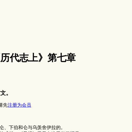
8《历代志上》第七章
帖文。
请先
注册为会员
仑、下伯和仑与乌羡舍伊拉的。