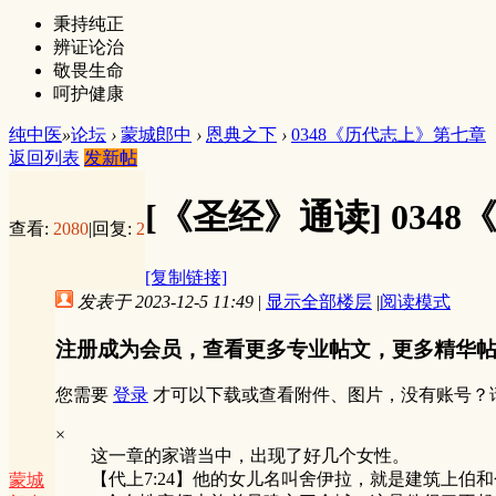
秉持纯正
辨证论治
敬畏生命
呵护健康
纯中医
»
论坛
›
蒙城郎中
›
恩典之下
›
0348《历代志上》第七章
返回列表
发新帖
[《圣经》通读]
034
查看:
2080
|
回复:
2
[复制链接]
发表于 2023-12-5 11:49
|
显示全部楼层
|
阅读模式
注册成为会员，查看更多专业帖文，更多精华
您需要
登录
才可以下载或查看附件、图片，没有账号？
×
这一章的家谱当中，出现了好几个女性。
【代上7:24】他的女儿名叫舍伊拉，就是建筑上伯和
蒙城