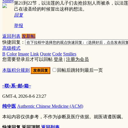
Sunny
第21到22节，以法莲的儿子们去抢掠别人而被杀，以
己在读圣经的时候冒出这样的想法。
回复
举报
返回列表
发新帖
快捷回复：
高级模式
B
Color
Image
Link
Quote
Code
Smilies
您需要登录后才可以回帖
登录
|
注册为会员
本版积分规则
回帖后跳转到最后一页
发表回复
~联•系~邮•箱~
GMT-4, 2026-8-6 23:27
纯中医
Authentic Chinese Medicine (ACM)
本站内容仅供参考，不作为诊断及医疗依据。就医请遵医嘱。
快速回复
返回顶部
返回列表