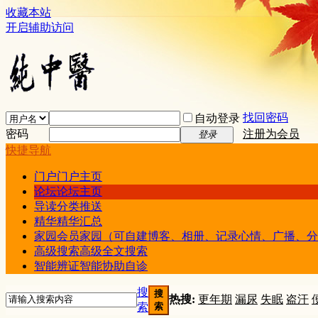
收藏本站
开启辅助访问
找回密码
自动登录
密码
注册为会员
登录
快捷导航
门户
门户主页
论坛
论坛主页
导读
分类推送
精华
精华汇总
家园
会员家园（可自建博客、相册、记录心情、广播、分
高级搜索
高级全文搜索
智能辨证
智能协助自诊
搜
搜
热搜:
更年期
漏尿
失眠
盗汗
索
索