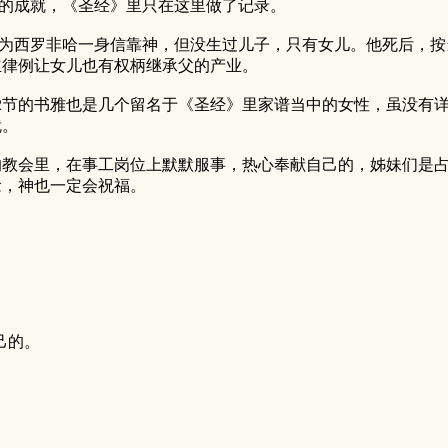
的成就，《圣经》里只在这里做了记录。
为西罗非哈一身信靠神，但没生过儿子，只有女儿。他死后，按
立律例让女儿也有权柄继承父的产业。
；32节的书雅也是几个留名于《圣经》里家谱当中的女性，虽没
就。
会里，在事工岗位上默默服事，热心奉献自己的，姊妹们是占
念，神也一定会祝福。
己的。