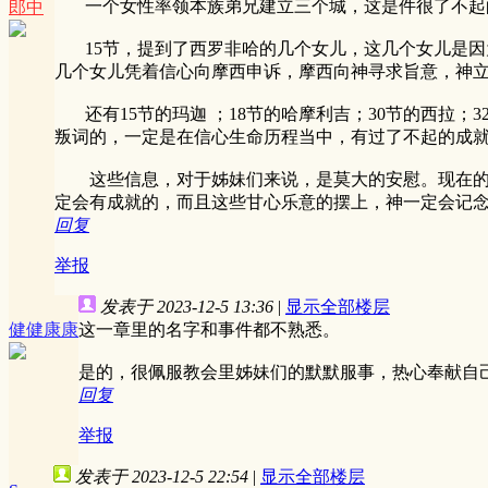
一个女性率领本族弟兄建立三个城，这是件很了不起
郎中
15节，提到了西罗非哈的几个女儿，这几个女儿是因
几个女儿凭着信心向摩西申诉，摩西向神寻求旨意，神
还有15节的玛迦 ；18节的哈摩利吉；30节的西拉
叛词的，一定是在信心生命历程当中，有过了不起的成
这些信息，对于姊妹们来说，是莫大的安慰。现在的教
定会有成就的，而且这些甘心乐意的摆上，神一定会记
回复
举报
发表于 2023-12-5 13:36
|
显示全部楼层
健健康康
这一章里的名字和事件都不熟悉。
是的，很佩服教会里姊妹们的默默服事，热心奉献自
回复
举报
发表于 2023-12-5 22:54
|
显示全部楼层