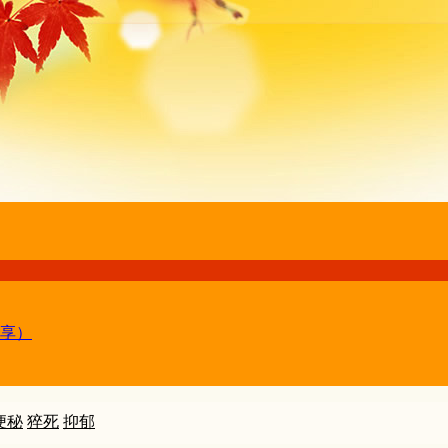
享）
便秘
猝死
抑郁