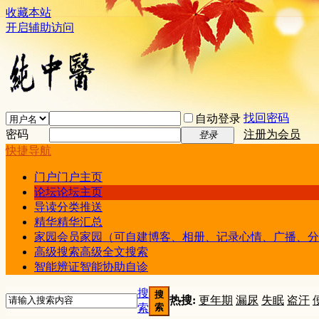
收藏本站
开启辅助访问
找回密码
自动登录
密码
注册为会员
登录
快捷导航
门户
门户主页
论坛
论坛主页
导读
分类推送
精华
精华汇总
家园
会员家园（可自建博客、相册、记录心情、广播、分
高级搜索
高级全文搜索
智能辨证
智能协助自诊
搜
搜
热搜:
更年期
漏尿
失眠
盗汗
索
索