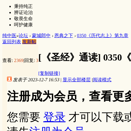
秉持纯正
辨证论治
敬畏生命
呵护健康
纯中医
»
论坛
›
蒙城郎中
›
恩典之下
›
0350《历代志上》第九章
返回列表
发新帖
[《圣经》通读]
035
查看:
2369
|
回复:
3
[复制链接]
发表于 2023-12-7 16:53
|
显示全部楼层
|
阅读模式
注册成为会员，查看更
您需要
登录
才可以下载