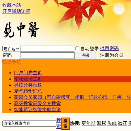
收藏本站
开启辅助访问
找回密码
自动登录
密码
注册为会员
登录
快捷导航
门户
门户主页
论坛
论坛主页
导读
分类推送
精华
精华汇总
家园
会员家园（可自建博客、相册、记录心情、广播、分
高级搜索
高级全文搜索
智能辨证
智能协助自诊
搜
搜
热搜:
更年期
漏尿
失眠
盗汗
索
索