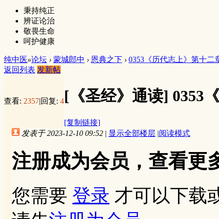
秉持纯正
辨证论治
敬畏生命
呵护健康
纯中医
»
论坛
›
蒙城郎中
›
恩典之下
›
0353《历代志上》第十二
返回列表
发新帖
[《圣经》通读]
035
查看:
2357
|
回复:
4
[复制链接]
发表于 2023-12-10 09:52
|
显示全部楼层
|
阅读模式
注册成为会员，查看更
您需要
登录
才可以下载