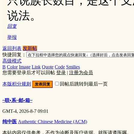
只说族长数目，是这个支
说法。
回复
举报
返回列表
发新帖
快捷回复：
高级模式
B
Color
Image
Link
Quote
Code
Smilies
您需要登录后才可以回帖
登录
|
注册为会员
本版积分规则
回帖后跳转到最后一页
发表回复
~联•系~邮•箱~
GMT-4, 2026-8-7 09:01
纯中医
Authentic Chinese Medicine (ACM)
本站内容仅供参考，不作为诊断及医疗依据。就医请遵医嘱。