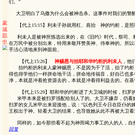
们。”
大卫明白了乌撒为什么会被神击杀。这事件对我们的警醒
蒙
【代上15:15】利未子孙就用杠、肩抬 神的约柜，是
城
郎
利未人是被神所拣选出来的，在《旧约》时代，祭司、利
中
在万民中被分别出来，特用来敬拜赞美神、侍奉神的。所以
手洁心清地来到神面前。
【代上15:26】
神赐恩与抬耶和华约柜的利未人
，他
抬约柜的利未人蒙神赐恩，不是因为干了活，抬了约柜，
得也得学他们一样拼命地干活，拼命地传福音，好自己也多
净，本就是冲着抢资源去的，本就是冲着得利益去的。在基
【代上15:29】耶和华的约柜进了大卫城的时候，扫罗
米甲本来是被扫罗强配给别人了的。大卫不嫌弃，仍看她为
扫罗的女儿米甲出来迎接他，说：“以色列王今日在臣仆的
王权出于神。轻看大卫的结果，也导致她从此不再被大卫看
同样的，如今那些看不起为神而竭力事工的人的人，自
回复