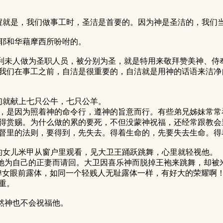
就是，我们做事工时，圣洁是首要的。因为神是圣洁的，我们
照耶和华藉摩西所吩咐的。
未人做为圣职人员，被分别为圣，就是特用来敬拜赞美神、侍奉
我们在事工之前，自洁是很重要的，自洁就是用神的话语来洁净
们就献上七只公牛，七只公羊。
是因为照着神的命令行，遵神的旨意而行。有些弟兄姊妹常常
得赏赐。为什么做的累的要死，不但没蒙神祝福，还经常跟教会
督里的法则，要得到，先失去。得着生命的，先要失去生命。得
的女儿米甲从窗户里观看，见大卫王踊跃跳舞，心里就轻视他。
自己的正妻而请回。大卫因喜乐神而脱掉王袍来跳舞，却被米甲
婢女眼前露体，如同一个轻贱人无耻露体一样，有好大的荣耀啊
重。
然神也不会祝福他。