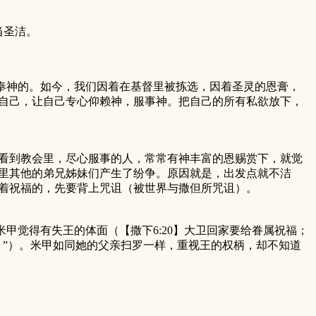
当圣洁。
神的。如今，我们因着在基督里被拣选，因着圣灵的恩膏，
自己，让自己专心仰赖神，服事神。把自己的所有私欲放下，
看到教会里，尽心服事的人，常常有神丰富的恩赐赏下，就觉
里其他的弟兄姊妹们产生了纷争。原因就是，出发点就不洁
着祝福的，先要背上咒诅（被世界与撒但所咒诅）。
觉得有失王的体面（【撒下6:20】大卫回家要给眷属祝福；
！”）。米甲如同她的父亲扫罗一样，重视王的权柄，却不知道