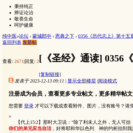
秉持纯正
辨证论治
敬畏生命
呵护健康
纯中医
»
论坛
›
蒙城郎中
›
恩典之下
›
0356《历代志上》第十五
返回列表
发新帖
[《圣经》通读]
035
查看:
2671
|
回复:
2
[复制链接]
发表于 2023-12-13 09:11
|
显示全部楼层
|
阅读模式
注册成为会员，查看更多专业帖文，更多精华帖文
您需要
登录
才可以下载或查看附件、图片，没有账号？请
×
【代上15:2】那时大卫说：“除了利未人之外，无人可抬
你们的弟兄应当自洁
，好将耶和华以色列 神的约柜抬到我