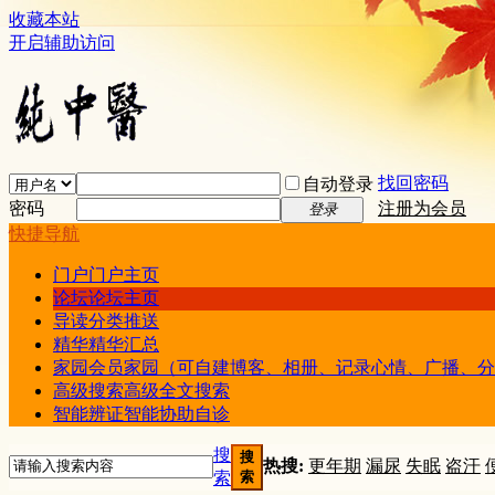
收藏本站
开启辅助访问
找回密码
自动登录
密码
注册为会员
登录
快捷导航
门户
门户主页
论坛
论坛主页
导读
分类推送
精华
精华汇总
家园
会员家园（可自建博客、相册、记录心情、广播、分
高级搜索
高级全文搜索
智能辨证
智能协助自诊
搜
搜
热搜:
更年期
漏尿
失眠
盗汗
索
索