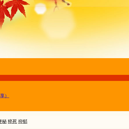
享）
便秘
猝死
抑郁