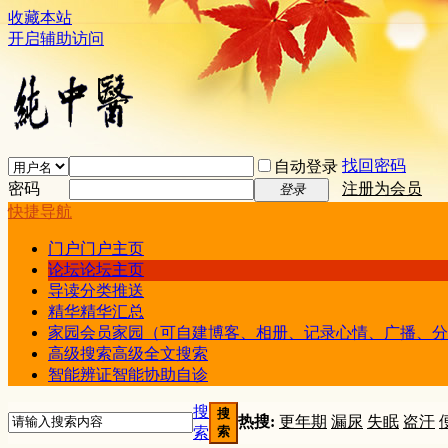
收藏本站
开启辅助访问
找回密码
自动登录
密码
注册为会员
登录
快捷导航
门户
门户主页
论坛
论坛主页
导读
分类推送
精华
精华汇总
家园
会员家园（可自建博客、相册、记录心情、广播、分
高级搜索
高级全文搜索
智能辨证
智能协助自诊
搜
搜
热搜:
更年期
漏尿
失眠
盗汗
索
索