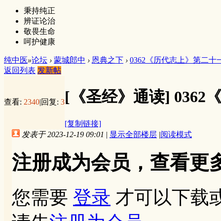
秉持纯正
辨证论治
敬畏生命
呵护健康
纯中医
»
论坛
›
蒙城郎中
›
恩典之下
›
0362《历代志上》第二十
返回列表
发新帖
[《圣经》通读]
036
查看:
2340
|
回复:
3
[复制链接]
发表于 2023-12-19 09:01
|
显示全部楼层
|
阅读模式
注册成为会员，查看更
您需要
登录
才可以下载