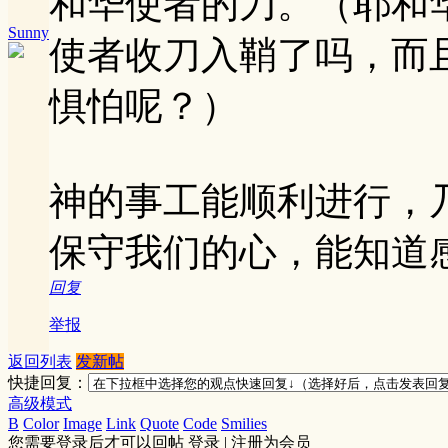
和华使者的刀。（耶和
Sunny
使者收刀入鞘了吗，而
惧怕呢？）
神的事工能顺利进行，
保守我们的心，能知道
回复
举报
返回列表
发新帖
快捷回复：
高级模式
B
Color
Image
Link
Quote
Code
Smilies
您需要登录后才可以回帖
登录
|
注册为会员