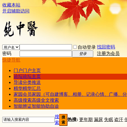
收藏本站
开启辅助访问
找回密码
自动登录
密码
注册为会员
登录
快捷导航
门户
门户主页
论坛
论坛主页
导读
分类推送
精华
精华汇总
家园
会员家园（可自建博客、相册、记录心情、广播、分
高级搜索
高级全文搜索
智能辨证
智能协助自诊
搜
搜
热搜:
更年期
漏尿
失眠
盗汗
索
索