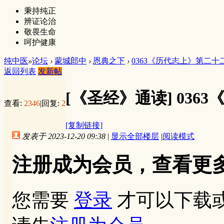
秉持纯正
辨证论治
敬畏生命
呵护健康
纯中医
»
论坛
›
蒙城郎中
›
恩典之下
›
0363《历代志上》第二十
返回列表
发新帖
[《圣经》通读]
036
查看:
2346
|
回复:
2
[复制链接]
发表于 2023-12-20 09:38
|
显示全部楼层
|
阅读模式
注册成为会员，查看更
您需要
登录
才可以下载