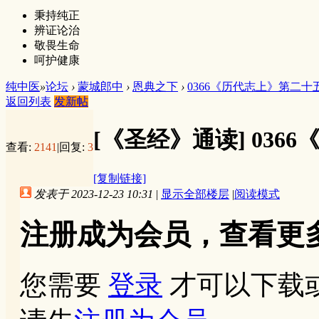
秉持纯正
辨证论治
敬畏生命
呵护健康
纯中医
»
论坛
›
蒙城郎中
›
恩典之下
›
0366《历代志上》第二十
返回列表
发新帖
[《圣经》通读]
036
查看:
2141
|
回复:
3
[复制链接]
发表于 2023-12-23 10:31
|
显示全部楼层
|
阅读模式
注册成为会员，查看更
您需要
登录
才可以下载