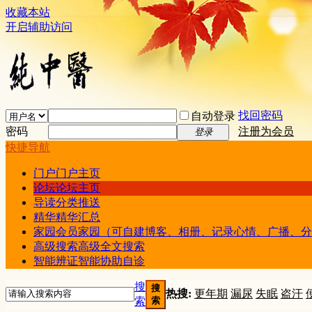
收藏本站
开启辅助访问
找回密码
自动登录
密码
注册为会员
登录
快捷导航
门户
门户主页
论坛
论坛主页
导读
分类推送
精华
精华汇总
家园
会员家园（可自建博客、相册、记录心情、广播、分
高级搜索
高级全文搜索
智能辨证
智能协助自诊
搜
搜
热搜:
更年期
漏尿
失眠
盗汗
索
索