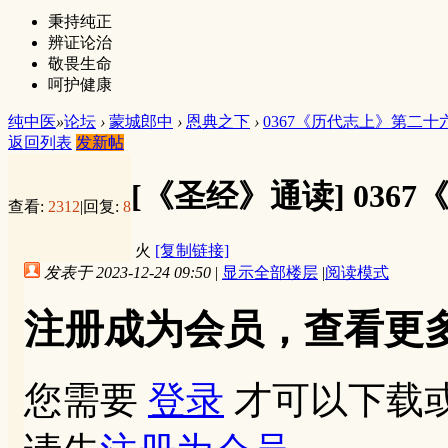
秉持纯正
辨证论治
敬畏生命
呵护健康
纯中医
»
论坛
›
蒙城郎中
›
恩典之下
›
0367《历代志上》第二十
返回列表
发新帖
[《圣经》通读]
036
查看:
2312
|
回复:
8
火
[复制链接]
发表于 2023-12-24 09:50
|
显示全部楼层
|
阅读模式
注册成为会员，查看更
您需要
登录
才可以下载