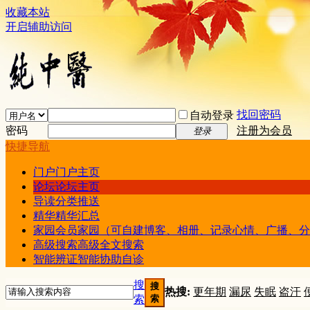
收藏本站
开启辅助访问
找回密码
自动登录
密码
注册为会员
登录
快捷导航
门户
门户主页
论坛
论坛主页
导读
分类推送
精华
精华汇总
家园
会员家园（可自建博客、相册、记录心情、广播、分
高级搜索
高级全文搜索
智能辨证
智能协助自诊
搜
搜
热搜:
更年期
漏尿
失眠
盗汗
索
索