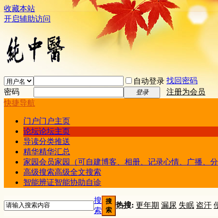
收藏本站
开启辅助访问
找回密码
自动登录
密码
注册为会员
登录
快捷导航
门户
门户主页
论坛
论坛主页
导读
分类推送
精华
精华汇总
家园
会员家园（可自建博客、相册、记录心情、广播、分
高级搜索
高级全文搜索
智能辨证
智能协助自诊
搜
搜
热搜:
更年期
漏尿
失眠
盗汗
索
索