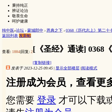
秉持纯正
辨证论治
敬畏生命
呵护健康
纯中医
»
论坛
›
蒙城郎中
›
恩典之下
›
0368《历代志上》第二十
返回列表
发新帖
[《圣经》通读]
036
查看:
1884
|
回复:
2
[复制链接]
发表于 2023-12-25 09:45
|
显示全部楼层
|
阅读模式
注册成为会员，查看更
您需要
登录
才可以下载