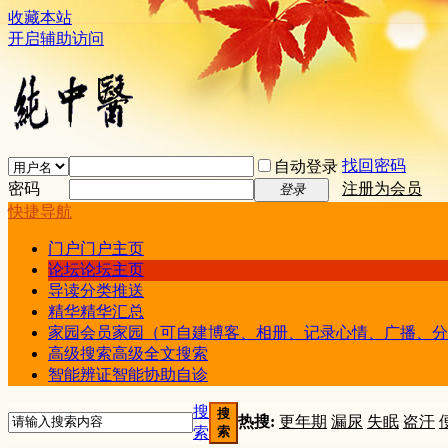
收藏本站
开启辅助访问
找回密码
自动登录
密码
注册为会员
登录
快捷导航
门户
门户主页
论坛
论坛主页
导读
分类推送
精华
精华汇总
家园
会员家园（可自建博客、相册、记录心情、广播、分
高级搜索
高级全文搜索
智能辨证
智能协助自诊
搜
搜
热搜:
更年期
漏尿
失眠
盗汗
索
索