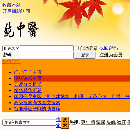
收藏本站
开启辅助访问
找回密码
自动登录
密码
注册为会员
登录
快捷导航
门户
门户主页
论坛
论坛主页
导读
分类推送
精华
精华汇总
家园
会员家园（可自建博客、相册、记录心情、广播、分
高级搜索
高级全文搜索
智能辨证
智能协助自诊
搜
搜
热搜:
更年期
漏尿
失眠
盗汗
索
索