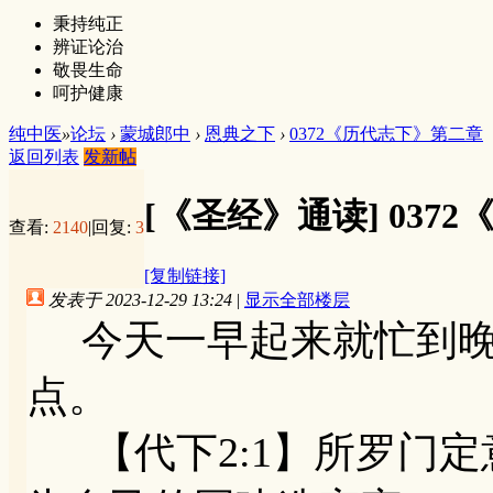
秉持纯正
辨证论治
敬畏生命
呵护健康
纯中医
»
论坛
›
蒙城郎中
›
恩典之下
›
0372《历代志下》第二章
返回列表
发新帖
[《圣经》通读]
037
查看:
2140
|
回复:
3
[复制链接]
发表于 2023-12-29 13:24
|
显示全部楼层
今天一早起来就忙到晚
点。
【代下2:1】所罗门定