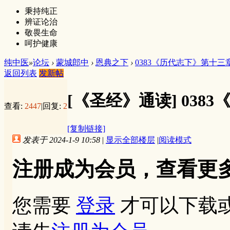
秉持纯正
辨证论治
敬畏生命
呵护健康
纯中医
»
论坛
›
蒙城郎中
›
恩典之下
›
0383《历代志下》第十三
返回列表
发新帖
[《圣经》通读]
038
查看:
2447
|
回复:
2
[复制链接]
发表于 2024-1-9 10:58
|
显示全部楼层
|
阅读模式
注册成为会员，查看更
您需要
登录
才可以下载