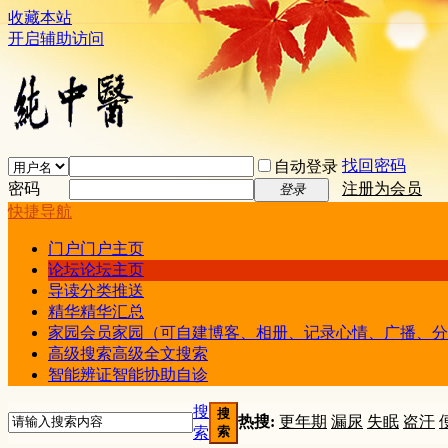
收藏本站
开启辅助访问
找回密码
自动登录
密码
注册为会员
登录
快捷导航
门户
门户主页
论坛
论坛主页
导读
分类推送
精华
精华汇总
家园
会员家园（可自建博客、相册、记录心情、广播、分
高级搜索
高级全文搜索
智能辨证
智能协助自诊
搜
搜
热搜:
更年期
漏尿
失眠
盗汗
索
索