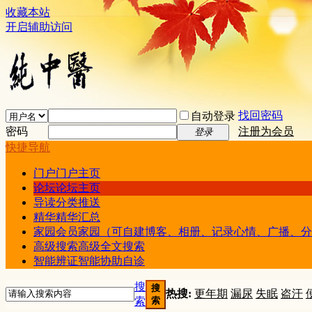
收藏本站
开启辅助访问
找回密码
自动登录
密码
注册为会员
登录
快捷导航
门户
门户主页
论坛
论坛主页
导读
分类推送
精华
精华汇总
家园
会员家园（可自建博客、相册、记录心情、广播、分
高级搜索
高级全文搜索
智能辨证
智能协助自诊
搜
搜
热搜:
更年期
漏尿
失眠
盗汗
索
索