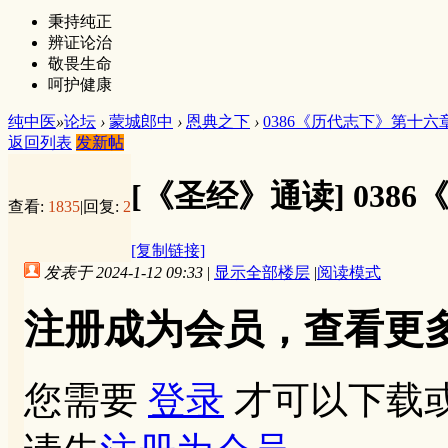
秉持纯正
辨证论治
敬畏生命
呵护健康
纯中医
»
论坛
›
蒙城郎中
›
恩典之下
›
0386《历代志下》第十六
返回列表
发新帖
[《圣经》通读]
038
查看:
1835
|
回复:
2
[复制链接]
发表于 2024-1-12 09:33
|
显示全部楼层
|
阅读模式
注册成为会员，查看更
您需要
登录
才可以下载