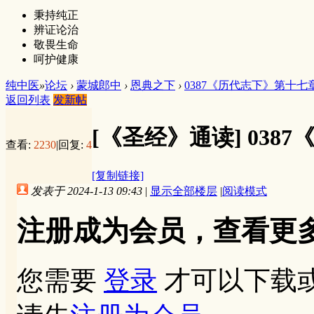
秉持纯正
辨证论治
敬畏生命
呵护健康
纯中医
»
论坛
›
蒙城郎中
›
恩典之下
›
0387《历代志下》第十七
返回列表
发新帖
[《圣经》通读]
038
查看:
2230
|
回复:
4
[复制链接]
发表于 2024-1-13 09:43
|
显示全部楼层
|
阅读模式
注册成为会员，查看更
您需要
登录
才可以下载