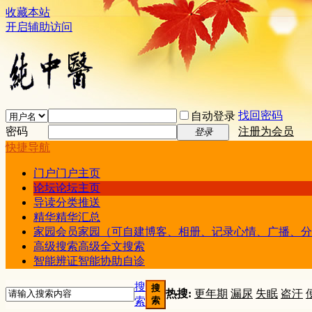
收藏本站
开启辅助访问
找回密码
自动登录
密码
注册为会员
登录
快捷导航
门户
门户主页
论坛
论坛主页
导读
分类推送
精华
精华汇总
家园
会员家园（可自建博客、相册、记录心情、广播、分
高级搜索
高级全文搜索
智能辨证
智能协助自诊
搜
搜
热搜:
更年期
漏尿
失眠
盗汗
索
索