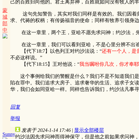
己的百姓归向他的。君王离弃神，百姓就如同没有牧人的
蒙
这句先知警告，其实对我们同样是有效的。我们因着归入
城
求、代祷的权柄；有传扬福音的使命；同样有牧养引领身
郎
中
在这一章里，两个王，亚哈不愿先求问神；约沙法，先
在这一章里，我们可以看到亚哈，不是心里分辨不出谁
【代下18:7】以色列王对约沙法说：“
还有一个人，是
不必这样说。”
【代下18:15】王对他说：“
我当嘱咐你几次，你才奉耶
这个事例给我们的警醒是什么？我们不是不知道我们是陷
陷在罪中。我们追求大房子、追求奢华的生活、追求子女
华，我们会如同亚哈一样。同样也告诉我们，约沙法凡事
回复
举报
发表于 2024-1-14 17:46
|
显示全部楼层
Sunny
约沙法因先求问神而得神保守，但是他之前如果求问神