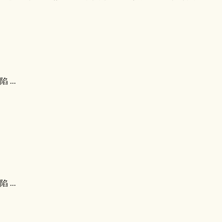
...
...