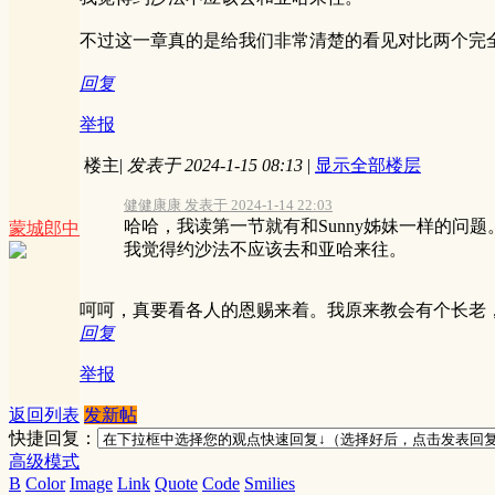
不过这一章真的是给我们非常清楚的看见对比两个完
回复
举报
楼主
|
发表于 2024-1-15 08:13
|
显示全部楼层
健健康康 发表于 2024-1-14 22:03
哈哈，我读第一节就有和Sunny姊妹一样的问题
蒙城郎中
我觉得约沙法不应该去和亚哈来往。
呵呵，真要看各人的恩赐来着。我原来教会有个长老
回复
举报
返回列表
发新帖
快捷回复：
高级模式
B
Color
Image
Link
Quote
Code
Smilies