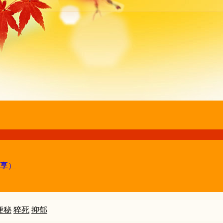
享）
便秘
猝死
抑郁