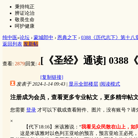
秉持纯正
辨证论治
敬畏生命
呵护健康
纯中医
»
论坛
›
蒙城郎中
›
恩典之下
›
0388《历代志下》第十八
返回列表
发新帖
[《圣经》通读]
038
查看:
2879
|
回复:
4
[复制链接]
发表于 2024-1-14 09:43
|
显示全部楼层
|
阅读模式
注册成为会员，查看更多专业帖文，更多精华帖
您需要
登录
才可以下载或查看附件、图片，没有账号？请
×
【代下18:16】米该雅说：“
我看见众民散在山上，如
这是米该雅对以色列王亚哈的预言，预言亚哈王必死，以