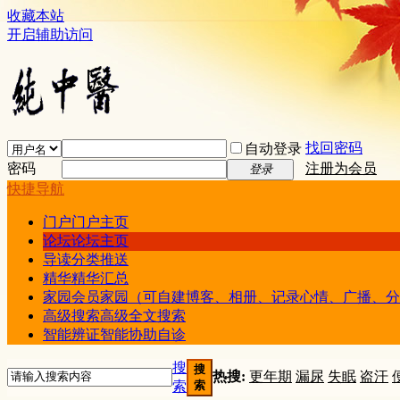
收藏本站
开启辅助访问
找回密码
自动登录
密码
注册为会员
登录
快捷导航
门户
门户主页
论坛
论坛主页
导读
分类推送
精华
精华汇总
家园
会员家园（可自建博客、相册、记录心情、广播、分
高级搜索
高级全文搜索
智能辨证
智能协助自诊
搜
搜
热搜:
更年期
漏尿
失眠
盗汗
索
索