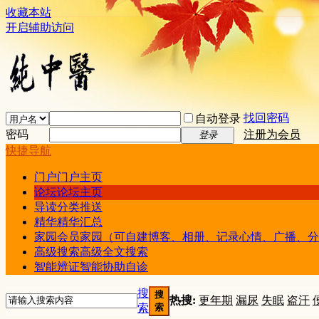
收藏本站
开启辅助访问
找回密码
自动登录
密码
注册为会员
登录
快捷导航
门户
门户主页
论坛
论坛主页
导读
分类推送
精华
精华汇总
家园
会员家园（可自建博客、相册、记录心情、广播、分
高级搜索
高级全文搜索
智能辨证
智能协助自诊
搜
搜
热搜:
更年期
漏尿
失眠
盗汗
索
索