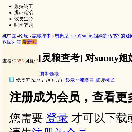
秉持纯正
辨证论治
敬畏生命
呵护健康
纯中医
»
论坛
›
蒙城郎中
›
恩典之下
›
对sunny姐妹罗马书7 的
返回列表
发新帖
[灵粮查考]
对sunny
查看:
2353
|
回复:
3
[复制链接]
发表于 2024-1-19 11:14
|
显示全部楼层
|
阅读模式
注册成为会员，查看更
您需要
登录
才可以下载