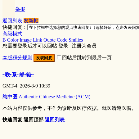
举报
返回列表
发新帖
快捷回复：
高级模式
B
Color
Image
Link
Quote
Code
Smilies
您需要登录后才可以回帖
登录
|
注册为会员
本版积分规则
回帖后跳转到最后一页
发表回复
~联•系~邮•箱~
GMT-4, 2026-8-9 10:39
纯中医
Authentic Chinese Medicine (ACM)
本站内容仅供参考，不作为诊断及医疗依据。就医请遵医嘱。
快速回复
返回顶部
返回列表