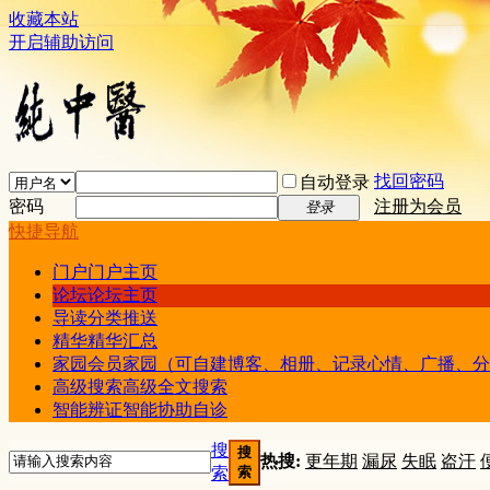
收藏本站
开启辅助访问
找回密码
自动登录
密码
注册为会员
登录
快捷导航
门户
门户主页
论坛
论坛主页
导读
分类推送
精华
精华汇总
家园
会员家园（可自建博客、相册、记录心情、广播、分
高级搜索
高级全文搜索
智能辨证
智能协助自诊
搜
搜
热搜:
更年期
漏尿
失眠
盗汗
索
索