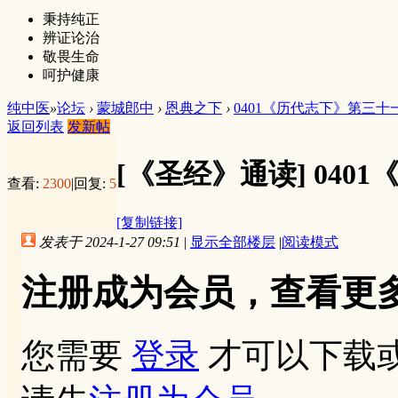
秉持纯正
辨证论治
敬畏生命
呵护健康
纯中医
»
论坛
›
蒙城郎中
›
恩典之下
›
0401《历代志下》第三十
返回列表
发新帖
[《圣经》通读]
040
查看:
2300
|
回复:
5
[复制链接]
发表于 2024-1-27 09:51
|
显示全部楼层
|
阅读模式
注册成为会员，查看更
您需要
登录
才可以下载