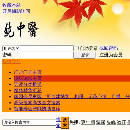
收藏本站
开启辅助访问
找回密码
自动登录
密码
注册为会员
登录
快捷导航
门户
门户主页
论坛
论坛主页
导读
分类推送
精华
精华汇总
家园
会员家园（可自建博客、相册、记录心情、广播、分
高级搜索
高级全文搜索
智能辨证
智能协助自诊
搜
搜
热搜:
更年期
漏尿
失眠
盗汗
索
索