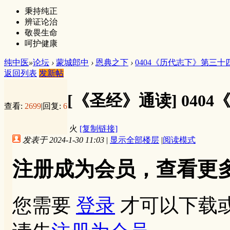
秉持纯正
辨证论治
敬畏生命
呵护健康
纯中医
»
论坛
›
蒙城郎中
›
恩典之下
›
0404《历代志下》第三十
返回列表
发新帖
[《圣经》通读]
040
查看:
2699
|
回复:
6
火
[复制链接]
发表于 2024-1-30 11:03
|
显示全部楼层
|
阅读模式
注册成为会员，查看更
您需要
登录
才可以下载