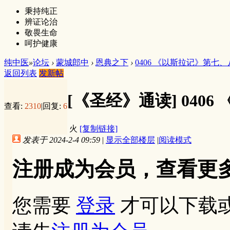
秉持纯正
辨证论治
敬畏生命
呵护健康
纯中医
»
论坛
›
蒙城郎中
›
恩典之下
›
0406 《以斯拉记》第七
返回列表
发新帖
[《圣经》通读]
040
查看:
2310
|
回复:
6
火
[复制链接]
发表于 2024-2-4 09:59
|
显示全部楼层
|
阅读模式
注册成为会员，查看更
您需要
登录
才可以下载