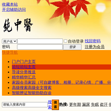
收藏本站
开启辅助访问
找回密码
自动登录
密码
注册为会员
登录
快捷导航
门户
门户主页
论坛
论坛主页
导读
分类推送
精华
精华汇总
家园
会员家园（可自建博客、相册、记录心情、广播、分
高级搜索
高级全文搜索
智能辨证
智能协助自诊
搜
搜
热搜:
更年期
漏尿
失眠
盗汗
索
索