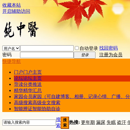
收藏本站
开启辅助访问
找回密码
自动登录
密码
注册为会员
登录
快捷导航
门户
门户主页
论坛
论坛主页
导读
分类推送
精华
精华汇总
家园
会员家园（可自建博客、相册、记录心情、广播、分
高级搜索
高级全文搜索
智能辨证
智能协助自诊
搜
搜
热搜:
更年期
漏尿
失眠
盗汗
索
索