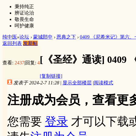
秉持纯正
辨证论治
敬畏生命
呵护健康
纯中医
»
论坛
›
蒙城郎中
›
恩典之下
›
0409 《尼希米记》第六
返回列表
发新帖
[《圣经》通读]
040
查看:
2437
|
回复:
4
[复制链接]
发表于 2024-2-7 11:28
|
显示全部楼层
|
阅读模式
注册成为会员，查看更
您需要
登录
才可以下载