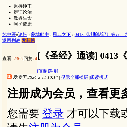
秉持纯正
辨证论治
敬畏生命
呵护健康
纯中医
»
论坛
›
蒙城郎中
›
恩典之下
›
0413《以斯帖记》第八、
返回列表
发新帖
[《圣经》通读]
041
查看:
2365
|
回复:
4
[复制链接]
发表于 2024-2-11 10:14
|
显示全部楼层
|
阅读模式
注册成为会员，查看更
您需要
登录
才可以下载