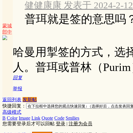
健健康康 发表于 2024-2-12 
普珥就是签的意思吗
蒙城
郎中
哈曼用掣签的方式，选择
人。普珥或普林（Pur
回复
举报
返回列表
发新帖
快捷回复：
高级模式
B
Color
Image
Link
Quote
Code
Smilies
您需要登录后才可以回帖
登录
|
注册为会员