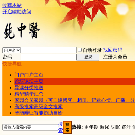
收藏本站
开启辅助访问
找回密码
自动登录
密码
注册为会员
登录
快捷导航
门户
门户主页
论坛
论坛主页
导读
分类推送
精华
精华汇总
家园
会员家园（可自建博客、相册、记录心情、广播、分
高级搜索
高级全文搜索
智能辨证
智能协助自诊
搜
搜
热搜:
更年期
漏尿
失眠
盗汗
索
索