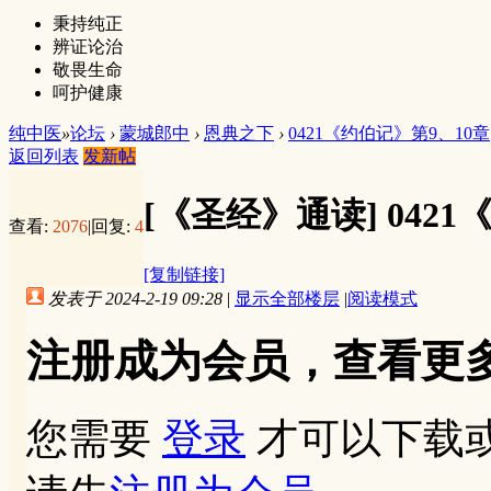
秉持纯正
辨证论治
敬畏生命
呵护健康
纯中医
»
论坛
›
蒙城郎中
›
恩典之下
›
0421《约伯记》第9、10章
返回列表
发新帖
[《圣经》通读]
042
查看:
2076
|
回复:
4
[复制链接]
发表于 2024-2-19 09:28
|
显示全部楼层
|
阅读模式
注册成为会员，查看更
您需要
登录
才可以下载