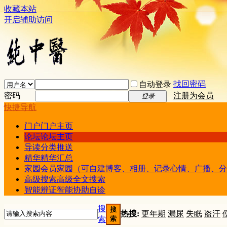
收藏本站
开启辅助访问
找回密码
自动登录
密码
注册为会员
登录
快捷导航
门户
门户主页
论坛
论坛主页
导读
分类推送
精华
精华汇总
家园
会员家园（可自建博客、相册、记录心情、广播、分
高级搜索
高级全文搜索
智能辨证
智能协助自诊
搜
搜
热搜:
更年期
漏尿
失眠
盗汗
索
索