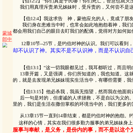
【伯12:2】“你们真是子民哪！你们死亡，智慧也就灭
我们用真理斥责弟兄姊妹时，受斥责的，又何尝不是这
【伯12:4】我这求告 神，蒙他应允的人，竟成了朋友
我们身在患难当中时，也常会如此地抱怨着神，我们的
都会用我们自己的眼目去盯我们的配偶，觉得对方如何如
蒙城
郎中
12章10节--25节，是约伯对神的认识。我们可以看
却不认识了神。其实不是不认识神，而是不认识自
【伯13:1】“这一切我眼都见过，我耳都听过，而且明白
13章开篇，又是强调，你们所知道的，我也知道。这就
的，就是去发现弟兄姊妹现实生活当中，有哪些需要，我
【伯13:15】他必杀我，我虽无指望，然而我在他面前
后一句是对的，但虔诚的人求拯救，不是自以为义的。
里的，我们是生活在撒但掌权的环境当中的，我们更多的
从13章15节一直到14章结束，都是约伯对神的抱怨。
这样的心情，其实在我们很多勤力服事的弟兄姊妹身上
服事与奉献，是义务，是份内的事，而不是以这个