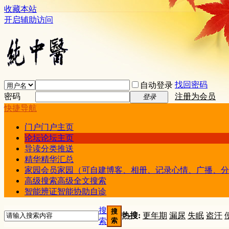
收藏本站
开启辅助访问
找回密码
自动登录
密码
注册为会员
登录
快捷导航
门户
门户主页
论坛
论坛主页
导读
分类推送
精华
精华汇总
家园
会员家园（可自建博客、相册、记录心情、广播、分
高级搜索
高级全文搜索
智能辨证
智能协助自诊
搜
搜
热搜:
更年期
漏尿
失眠
盗汗
索
索