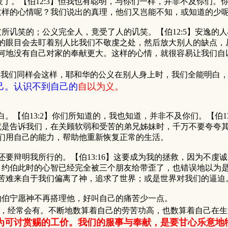
没了。【伯12:3】但我也有聪明，与你们一样，并非不及你们。
样的心情呢？我们说出的真理，他们又岂能不知，或知道的少
所讥笑的；公义完全人，竟受了人的讥笑。【伯12:5】安逸的
眼目会去盯着别人比我们不敬虔之处，然后放大别人的缺点，
何地没有自己对家的奉献更大。这样的心情，就很容易让我们自
到，我们同样会这样，耶和华的公义在别人身上时，我们全能明白
己。认识不到自己的
自以为义。
。【伯13:2】你们所知道的，我也知道，并非不及你们。【伯1
是告诉我们，在关顾软弱和受苦的弟兄姊妹时，千万不要夸夸
们用自己的能力，帮助他重新恢复正常的生活。
还要辩明我所行的。【伯13:16】这要成为我的拯救，因为不虔
约伯此时的心智已经完全被三个朋友给带歪了，也错误地以为是
苦难来自于我们偏离了神，追求了世界；或是世界对我们的逼迫
约伯宁愿神不再搭理他，好叫自己的痛苦少一点。
，经常会有。不断地数算着自己的劳苦功高，也数算着自己在生
为可讨赏赐的工价。我们的服事与奉献，是要甘心乐意地