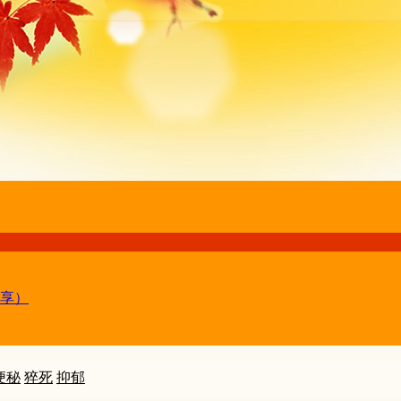
享）
便秘
猝死
抑郁