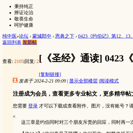
秉持纯正
辨证论治
敬畏生命
呵护健康
纯中医
»
论坛
›
蒙城郎中
›
恩典之下
›
0423《约伯记》第12、13
返回列表
发新帖
[《圣经》通读]
0423
查看:
2105
|
回复:
2
[复制链接]
发表于 2024-2-21 09:09
|
显示全部楼层
|
阅读模式
注册成为会员，查看更多专业帖文，更多精华帖
您需要
登录
才可以下载或查看附件、图片，没有账号？
×
这三章是约伯同时对三个朋友斥责的回应，同时再一次