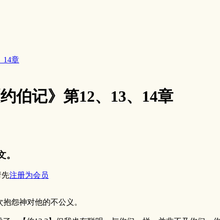
、14章
《约伯记》第12、13、14章
文。
请先
注册为会员
抱怨神对他的不公义。