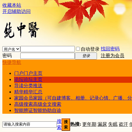
收藏本站
开启辅助访问
找回密码
自动登录
密码
注册为会员
登录
快捷导航
门户
门户主页
论坛
论坛主页
导读
分类推送
精华
精华汇总
家园
会员家园（可自建博客、相册、记录心情、广播、分
高级搜索
高级全文搜索
智能辨证
智能协助自诊
搜
搜
热搜:
更年期
漏尿
失眠
盗汗
索
索