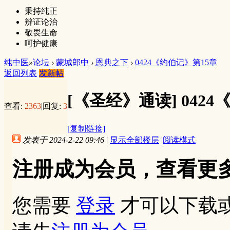
秉持纯正
辨证论治
敬畏生命
呵护健康
纯中医
»
论坛
›
蒙城郎中
›
恩典之下
›
0424《约伯记》第15章
返回列表
发新帖
[《圣经》通读]
042
查看:
2363
|
回复:
3
[复制链接]
发表于 2024-2-22 09:46
|
显示全部楼层
|
阅读模式
注册成为会员，查看更
您需要
登录
才可以下载