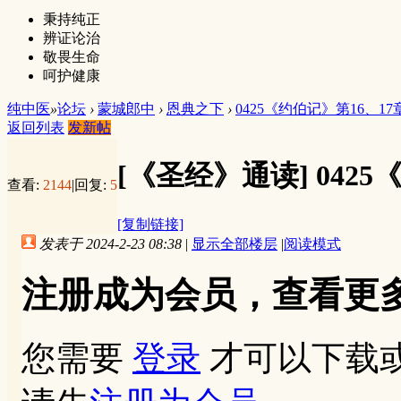
秉持纯正
辨证论治
敬畏生命
呵护健康
纯中医
»
论坛
›
蒙城郎中
›
恩典之下
›
0425《约伯记》第16、17
返回列表
发新帖
[《圣经》通读]
042
查看:
2144
|
回复:
5
[复制链接]
发表于 2024-2-23 08:38
|
显示全部楼层
|
阅读模式
注册成为会员，查看更
您需要
登录
才可以下载