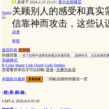
发表于 2024-2-23 23:23
|
显示全部楼层
关顾别人的感受和真实
Sunny
信靠神而攻击，这些认
回复
举报
返回列表
发新帖
快捷回复：
高级模式
B
Color
Image
Link
Quote
Code
Smilies
您需要登录后才可以回帖
登录
|
注册为会员
本版积分规则
回帖后跳转到最后一页
发表回复
~联•系~邮•箱~
GMT-4, 2026-8-6 05:39