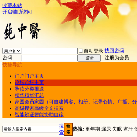
收藏本站
开启辅助访问
找回密码
自动登录
密码
注册为会员
登录
快捷导航
门户
门户主页
论坛
论坛主页
导读
分类推送
精华
精华汇总
家园
会员家园（可自建博客、相册、记录心情、广播、分
高级搜索
高级全文搜索
智能辨证
智能协助自诊
搜
搜
热搜:
更年期
漏尿
失眠
盗汗
索
索