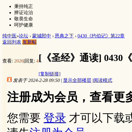
秉持纯正
辨证论治
敬畏生命
呵护健康
纯中医
»
论坛
›
蒙城郎中
›
恩典之下
›
0430《约伯记》第22章
返回列表
发新帖
[《圣经》通读]
043
查看:
2026
|
回复:
4
[复制链接]
发表于 2024-2-28 09:50
|
显示全部楼层
|
阅读模式
注册成为会员，查看更
您需要
登录
才可以下载