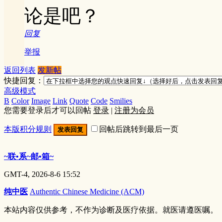
论是吧？
回复
举报
返回列表
发新帖
快捷回复：
高级模式
B
Color
Image
Link
Quote
Code
Smilies
您需要登录后才可以回帖
登录
|
注册为会员
本版积分规则
回帖后跳转到最后一页
发表回复
~联•系~邮•箱~
GMT-4, 2026-8-6 15:52
纯中医
Authentic Chinese Medicine (ACM)
本站内容仅供参考，不作为诊断及医疗依据。就医请遵医嘱。