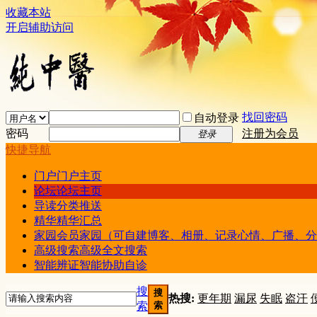
收藏本站
开启辅助访问
找回密码
自动登录
密码
注册为会员
登录
快捷导航
门户
门户主页
论坛
论坛主页
导读
分类推送
精华
精华汇总
家园
会员家园（可自建博客、相册、记录心情、广播、分
高级搜索
高级全文搜索
智能辨证
智能协助自诊
搜
搜
热搜:
更年期
漏尿
失眠
盗汗
索
索