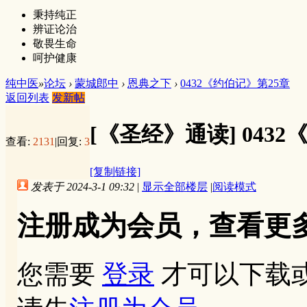
秉持纯正
辨证论治
敬畏生命
呵护健康
纯中医
»
论坛
›
蒙城郎中
›
恩典之下
›
0432《约伯记》第25章
返回列表
发新帖
[《圣经》通读]
043
查看:
2131
|
回复:
3
[复制链接]
发表于 2024-3-1 09:32
|
显示全部楼层
|
阅读模式
注册成为会员，查看更
您需要
登录
才可以下载