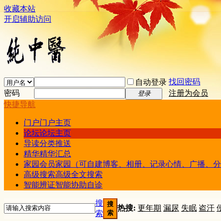
收藏本站
开启辅助访问
找回密码
自动登录
密码
注册为会员
登录
快捷导航
门户
门户主页
论坛
论坛主页
导读
分类推送
精华
精华汇总
家园
会员家园（可自建博客、相册、记录心情、广播、分
高级搜索
高级全文搜索
智能辨证
智能协助自诊
搜
搜
热搜:
更年期
漏尿
失眠
盗汗
索
索