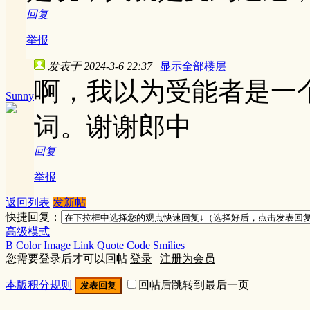
回复
举报
发表于 2024-3-6 22:37
|
显示全部楼层
啊，我以为受能者是一
Sunny
词。谢谢郎中
回复
举报
返回列表
发新帖
快捷回复：
高级模式
B
Color
Image
Link
Quote
Code
Smilies
您需要登录后才可以回帖
登录
|
注册为会员
本版积分规则
回帖后跳转到最后一页
发表回复