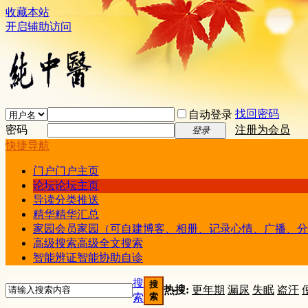
收藏本站
开启辅助访问
找回密码
自动登录
密码
注册为会员
登录
快捷导航
门户
门户主页
论坛
论坛主页
导读
分类推送
精华
精华汇总
家园
会员家园（可自建博客、相册、记录心情、广播、分
高级搜索
高级全文搜索
智能辨证
智能协助自诊
搜
搜
热搜:
更年期
漏尿
失眠
盗汗
索
索