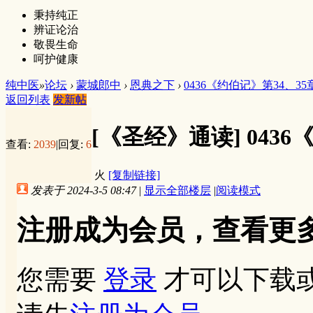
秉持纯正
辨证论治
敬畏生命
呵护健康
纯中医
»
论坛
›
蒙城郎中
›
恩典之下
›
0436《约伯记》第34、35
返回列表
发新帖
[《圣经》通读]
043
查看:
2039
|
回复:
6
火
[复制链接]
发表于 2024-3-5 08:47
|
显示全部楼层
|
阅读模式
注册成为会员，查看更
您需要
登录
才可以下载