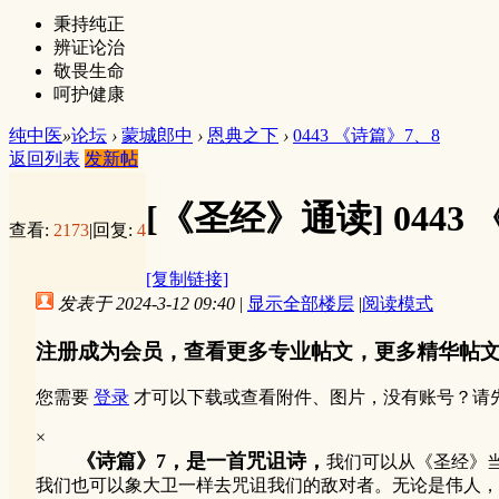
秉持纯正
辨证论治
敬畏生命
呵护健康
纯中医
»
论坛
›
蒙城郎中
›
恩典之下
›
0443 《诗篇》7、8
返回列表
发新帖
[《圣经》通读]
0443
查看:
2173
|
回复:
4
[复制链接]
发表于 2024-3-12 09:40
|
显示全部楼层
|
阅读模式
注册成为会员，查看更多专业帖文，更多精华帖
您需要
登录
才可以下载或查看附件、图片，没有账号？请
×
《诗篇》7，是一首咒诅诗，
我们可以从《圣经》
我们也可以象大卫一样去咒诅我们的敌对者。无论是伟人，