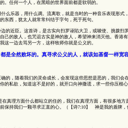
的。任何一个人，在黑暗的世界面前都是软弱的。
么乐器，用什么调。流离歌，就是当时的一种音乐表现形式，
的东西，犹太人就常常纠结于字句，死于死句。
的近臣。这首诗，是古实向扫罗诬陷大卫，或唆使、挑拨扫罗
自己的敌人，也咒诅古实是神的敌人，希望神来消灭他。香港有
我这一边去骂另一方，这样牧师你就是公义的。
，都是全然败坏的。真寻求公义的人，就该如基督一样宽
的，随着我们的灵命成长，会发现这些思想是恶的，我们会在
你的私欲，知道这不是好的，就开口向神撒谎，求一些你压根心
真理方面什么都站立的住的，我们在真理方面，有很多地方是
前保持我们一颗寻求正直的心。（【诗7:10】 神是我的盾牌