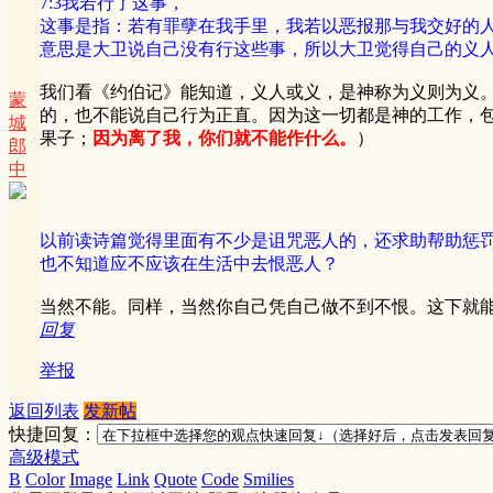
7:3我若行了这事，
这事是指：若有罪孽在我手里，我若以恶报那与我交好的
意思是大卫说自己没有行这些事，所以大卫觉得自己的义
我们看《约伯记》能知道，义人或义，是神称为义则为义
蒙
的，也不能说自己行为正直。因为这一切都是神的工作，包
城
果子；
因为离了我，你们就不能作什么。
）
郎
中
以前读诗篇觉得里面有不少是诅咒恶人的，还求助帮助惩
也不知道应不应该在生活中去恨恶人？
当然不能。同样，当然你自己凭自己做不到不恨。这下就
回复
举报
返回列表
发新帖
快捷回复：
高级模式
B
Color
Image
Link
Quote
Code
Smilies