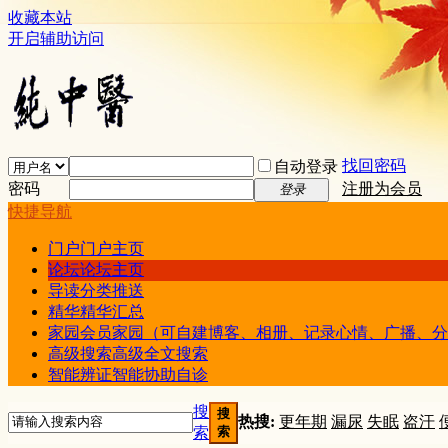
收藏本站
开启辅助访问
找回密码
自动登录
密码
注册为会员
登录
快捷导航
门户
门户主页
论坛
论坛主页
导读
分类推送
精华
精华汇总
家园
会员家园（可自建博客、相册、记录心情、广播、分
高级搜索
高级全文搜索
智能辨证
智能协助自诊
搜
搜
热搜:
更年期
漏尿
失眠
盗汗
索
索