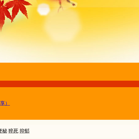
享）
便秘
猝死
抑郁