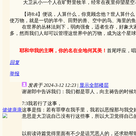
大卫从小一个人在旷野里牧羊，经常在夜里仰望星空与
【诗8:4】便说，人算什么，你竟顾念他？世人算什么，你
使万物，就是一切的羊牛、田野的兽、空中的鸟、海里的鱼
在世界的丛林法则下，弱肉强食，适者生存，好象大家都
多，然而我们人却可以管理这世界中的万物，成为这个星球
耶和华我的主啊，你的名在全地何其美！
首尾呼应，唱
回复
举报
发表于 2024-3-12 12:23
|
显示全部楼层
谢谢郎中告诉我们：我们都是罪人，向主祷告的时候
7:3我若行了这事，
健健康康
这事是指：若有罪孽在我手里，我若以恶报那与我交
意思是大卫说自己没有行这些事，所以大卫觉得自己
以前读诗篇觉得里面有不少是诅咒恶人的，还求助帮