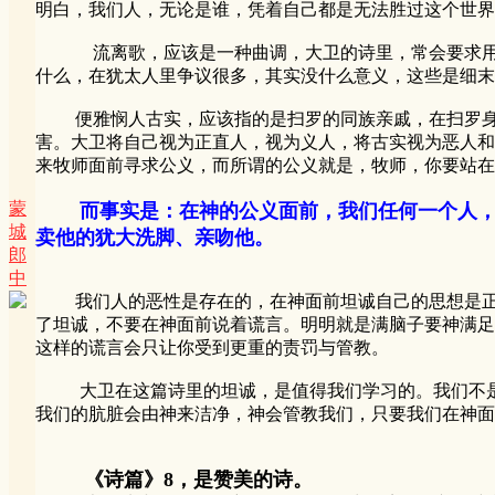
明白，我们人，无论是谁，凭着自己都是无法胜过这个世界
流离歌，应该是一种曲调，大卫的诗里，常会要求用什
什么，在犹太人里争议很多，其实没什么意义，这些是细末
便雅悯人古实，应该指的是扫罗的同族亲戚，在扫罗身边
害。大卫将自己视为正直人，视为义人，将古实视为恶人和
来牧师面前寻求公义，而所谓的公义就是，牧师，你要站在
蒙
而事实是：在神的公义面前，我们任何一个人
城
卖他的犹大洗脚、亲吻他。
郎
中
我们人的恶性是存在的，在神面前坦诚自己的思想是正确
了坦诚，不要在神面前说着谎言。明明就是满脑子要神满足
这样的谎言会只让你受到更重的责罚与管教。
大卫在这篇诗里的坦诚，是值得我们学习的。我们不是在
我们的肮脏会由神来洁净，神会管教我们，只要我们在神面
《诗篇》8，是赞美的诗。