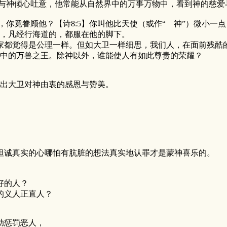
神倾心吐意，他常能从自然界中的万事万物中，看到神的慈爱
竟眷顾他？【诗8:5】你叫他比天使（或作“ 神”）微小一点
，凡经行海道的，都服在他的脚下。
觉得是公理一样。但如大卫一样细思，我们人，在面前残酷的
中的万兽之王。除神以外，谁能使人有如此尊贵的荣耀？
出大卫对神由衷的感恩与赞美。
坦诚真实的心哪怕有肮脏的想法真实地认罪才是蒙神喜乐的。
好的人？
的义人正直人？
助惩罚恶人，