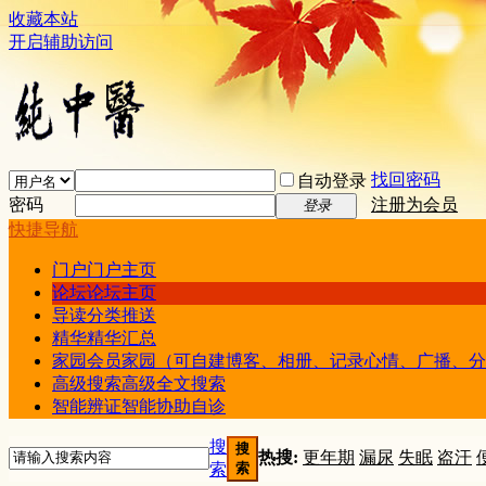
收藏本站
开启辅助访问
找回密码
自动登录
密码
注册为会员
登录
快捷导航
门户
门户主页
论坛
论坛主页
导读
分类推送
精华
精华汇总
家园
会员家园（可自建博客、相册、记录心情、广播、分
高级搜索
高级全文搜索
智能辨证
智能协助自诊
搜
搜
热搜:
更年期
漏尿
失眠
盗汗
索
索