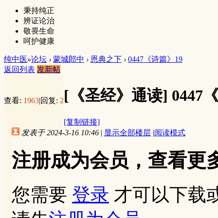
秉持纯正
辨证论治
敬畏生命
呵护健康
纯中医
»
论坛
›
蒙城郎中
›
恩典之下
›
0447《诗篇》19
返回列表
发新帖
[《圣经》通读]
0447
查看:
1963
|
回复:
2
[复制链接]
发表于 2024-3-16 10:46
|
显示全部楼层
|
阅读模式
注册成为会员，查看更
您需要
登录
才可以下载