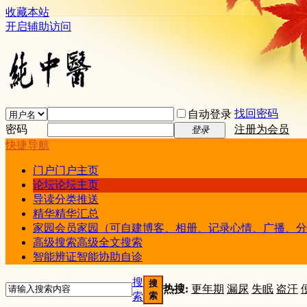
收藏本站
开启辅助访问
找回密码
自动登录
密码
注册为会员
登录
快捷导航
门户
门户主页
论坛
论坛主页
导读
分类推送
精华
精华汇总
家园
会员家园（可自建博客、相册、记录心情、广播、分
高级搜索
高级全文搜索
智能辨证
智能协助自诊
搜
搜
热搜:
更年期
漏尿
失眠
盗汗
索
索