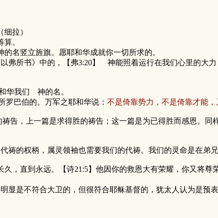
安坚固你。
（细拉）
筹算。
神的名竖立旌旗。愿耶和华成就你一切所求的。
所书》中的，【弗3:20】 神能照着运行在我们心里的大力
和华我们 神的名。
所罗巴伯的。万军之耶和华说：
不是倚靠势力，不是倚靠才能，
的祷告，上一篇是求得胜的祷告；这一篇是为已得胜而感恩。同样
祷的权柄，属灵领袖也需要我们的代祷。我们的灵命是在弟兄
，直到永远。【诗21:5】他因你的救恩大有荣耀，你又将尊荣
显是不符合大卫的，但很符合耶稣基督的，犹太人认为是预表