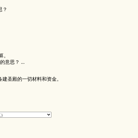
思？
算。
思？ ...
备建圣殿的一切材料和资金。