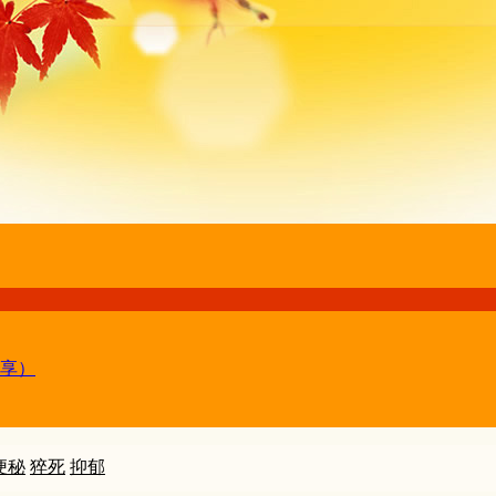
享）
便秘
猝死
抑郁