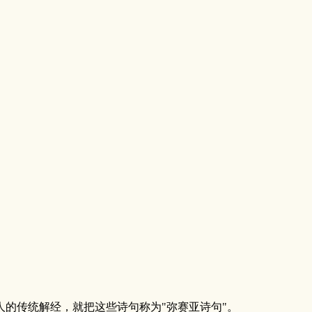
的传统解经，就把这些诗句称为"弥赛亚诗句"。