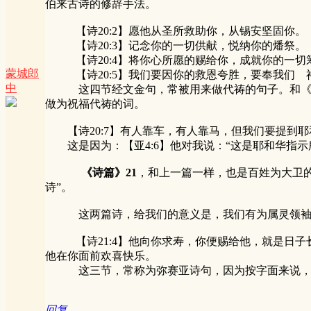
伯来古诗的修辞手法。
【诗20:2】愿他从圣所救助你，从锡
【诗20:3】记念你的一切供献，悦纳你的燔祭。
【诗20:4】将你心所愿的赐给你，成就你的一切
蒙城郎
【诗20:5】我们要因你的救恩夸胜，要奉我们 
中
这四节经文金句，常被用来做代祷的句子。和《以弗
做为祝福代祷的词。
【诗20:7】有人靠车，有人靠马，但我们要提到耶
这是因为：【亚4:6】他对我说：“这是耶和华指示
《诗篇》21
，和上一篇一样，也是百姓为大卫
诗”。
这两篇诗，给我们的意义是，我们有为属灵领袖代
【诗21:4】他向你求寿，你便赐给他，就是日子长久
他在你面前欢喜快乐。
这三节，常称为弥赛亚诗句，因为按字面来说，明
回复