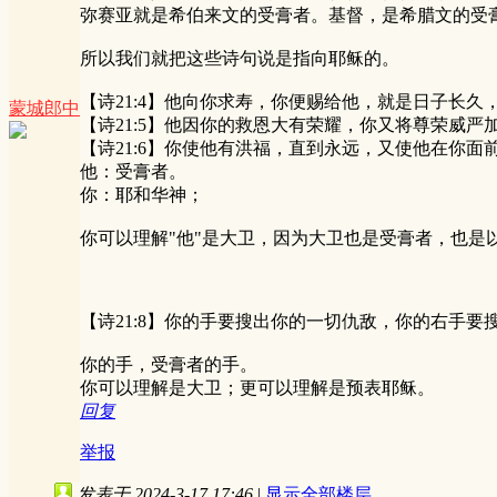
弥赛亚就是希伯来文的受膏者。基督，是希腊文的受
所以我们就把这些诗句说是指向耶稣的。
【诗21:4】他向你求寿，你便赐给他，就是日子长久
蒙城郎中
【诗21:5】他因你的救恩大有荣耀，你又将尊荣威严
【诗21:6】你使他有洪福，直到永远，又使他在你面
他：受膏者。
你：耶和华神；
你可以理解"他"是大卫，因为大卫也是受膏者，也是
【诗21:8】你的手要搜出你的一切仇敌，你的右手要
你的手，受膏者的手。
你可以理解是大卫；更可以理解是预表耶稣。
回复
举报
发表于 2024-3-17 17:46
|
显示全部楼层