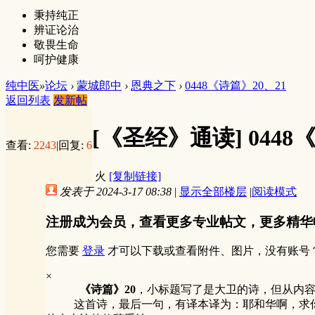
秉持纯正
辨证论治
敬畏生命
呵护健康
纯中医
»
论坛
›
蒙城郎中
›
恩典之下
›
0448《诗篇》20、21
返回列表
发新帖
[《圣经》通读]
0448
查看:
2243
|
回复:
6
火
[复制链接]
发表于 2024-3-17 08:38
|
显示全部楼层
|
阅读模式
注册成为会员，查看更多专业帖文，更多精华
您需要
登录
才可以下载或查看附件、图片，没有账号
×
《诗篇》20
，小标题写了是大卫的诗，但从内容
这首诗，最后一句，有译本译为：耶和华啊，求你拯