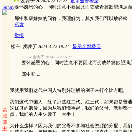
发表于 2024-3-22 17:27
|
显示全部楼层
要怀感恩的心，同时注意不要因此而变成希冀欲望满足
Sunny
郎中和康妹妹的问答，我理解为，其实我们可以放轻松
回复
举报
楼主
|
发表于 2024-3-22 19:21
|
显示全部楼层
Sunny 发表于 2024-3-22 16:27
要怀感恩的心，同时注意不要因此而变成希冀欲望满
郎中和 ...
我就用我们这代中国人特别好理解的例子来打个比方吧。
我们这代中国人，除了那些红二代、红三代，如果都是普通
这优良的遗传，因为从我们懂事起，我们的父母、老师都一
蒙
点，我们的人生失败了一大半！
城
郎
为什么这样？因为我们的父母不参与社会资源的分配，我
中
到感恩父母，感恩老师，首先想到的是：我真牛！我凭着