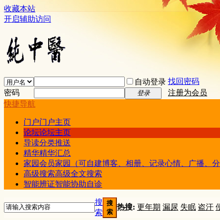
收藏本站
开启辅助访问
找回密码
自动登录
密码
注册为会员
登录
快捷导航
门户
门户主页
论坛
论坛主页
导读
分类推送
精华
精华汇总
家园
会员家园（可自建博客、相册、记录心情、广播、分
高级搜索
高级全文搜索
智能辨证
智能协助自诊
搜
搜
热搜:
更年期
漏尿
失眠
盗汗
索
索