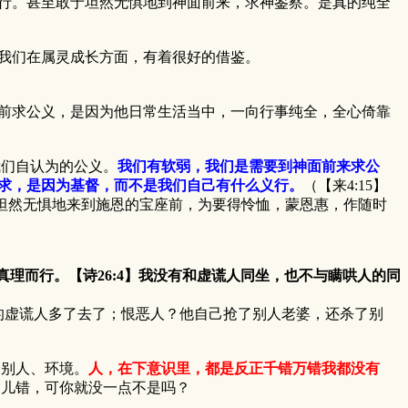
。甚至敢于坦然无惧地到神面前来，求神鉴察。是真的纯全
我们在属灵成长方面，有着很好的借鉴。
前求公义，是因为他日常生活当中，一向行事纯全，全心倚靠
们自认为的公义。
我们有软弱，我们是需要到神面前来求公
求，是因为基督，而不是我们自己有什么义行。
（【来4:15】
管坦然无惧地来到施恩的宝座前，为要得怜恤，蒙恩惠，作随时
真理而行。【诗26:4】我没有和虚谎人同坐，也不与瞒哄人的同
虚谎人多了去了；恨恶人？他自己抢了别人老婆，还杀了别
别人、环境。
人，在下意识里，都是反正千错万错我都没有
点儿错，可你就没一点不是吗？