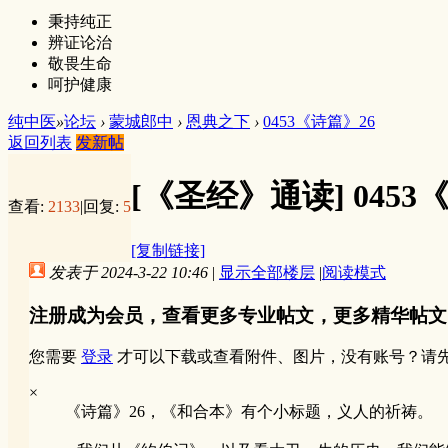
秉持纯正
辨证论治
敬畏生命
呵护健康
纯中医
»
论坛
›
蒙城郎中
›
恩典之下
›
0453《诗篇》26
返回列表
发新帖
[《圣经》通读]
0453
查看:
2133
|
回复:
5
[复制链接]
发表于 2024-3-22 10:46
|
显示全部楼层
|
阅读模式
注册成为会员，查看更多专业帖文，更多精华帖文
您需要
登录
才可以下载或查看附件、图片，没有账号？请
×
《诗篇》26，《和合本》有个小标题，义人的祈祷。