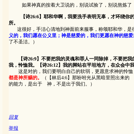
如果神真的按着大卫说的，别说试验了，别说熬炼了，现
【诗26:6】耶和华啊，我要洗手表明无辜，才环绕你
所。
这很好，手洁心清地到神面前来服事，称颂耶和华，是
义的，我们愿在公义里；神是慈爱的，我们更愿在神的慈爱
了不圣洁。）
【诗26:9】不要把我的灵魂和罪人一同除掉，不要把我
我，怜恤我。【诗26:12】我的脚站在平坦地方，在众会中
这是对的，我们要明白自己的软弱，更愿意求神的怜恤
都是神所赐的。
（【林后4:6】那吩咐光从黑暗里照出来的
的能力，是出于 神，不是出于我们。）
回复
举报