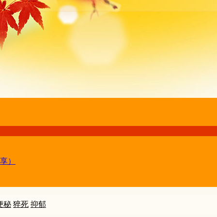
享）
便秘
猝死
抑郁