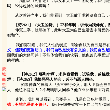
我们从《约伯记》，以及看大卫一生的历史，我们能知道
吗，经得起神的试炼吗？
从这首诗当中，我们能看到，大卫敢于求神鉴察自己，但
【诗26:1】（大卫的诗。）耶和华啊，求你为我伸冤
伸冤二字，就明确了，此时大卫为自己生活当中所受的委
耶和华。
我们都知道，我们人性的弱点，都会自认为自己是行在公
义，但我们更当明白，我们自己是没有公义的，我们自己是
因我们的大祭司并非不能体恤我们的软弱，他也曾凡事受过
的帮助。）
蒙
城
【诗26:2】耶和华啊，求你察看我，试验我，熬炼
郎
群；【诗26:5】我恨恶恶人的会，必不与恶人同坐。
中
如果神真的按着大卫所言来行公义，那大卫就会被自己的
人，他还不是恶人？不与瞒哄人同群？他在亚比米勒面前装
所以，我们可以看到，只要是人，凡是自己犯的重罪，都
错，有错也是迫不得已。
我们仔细去省察一下自己与配偶间