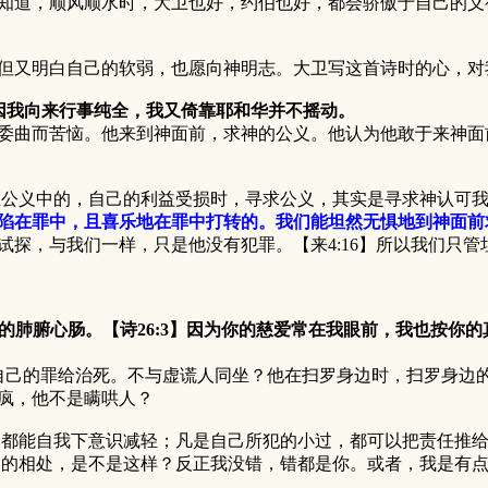
，顺风顺水时，大卫也好，约伯也好，都会骄傲于自己的义行
又明白自己的软弱，也愿向神明志。大卫写这首诗时的心，对
，因我向来行事纯全，我又倚靠耶和华并不摇动。
曲而苦恼。他来到神面前，求神的公义。他认为他敢于来神面
义中的，自己的利益受损时，寻求公义，其实是寻求神认可我
陷在罪中，且喜乐地在罪中打转的。我们能坦然无惧地到神面前
试探，与我们一样，只是他没有犯罪。【来4:16】所以我们只
我的肺腑心肠。【诗26:3】因为你的慈爱常在我眼前，我也按你的
罪给治死。不与虚谎人同坐？他在扫罗身边时，扫罗身边的
疯，他不是瞒哄人？
能自我下意识减轻；凡是自己所犯的小过，都可以把责任推给
的相处，是不是这样？反正我没错，错都是你。或者，我是有