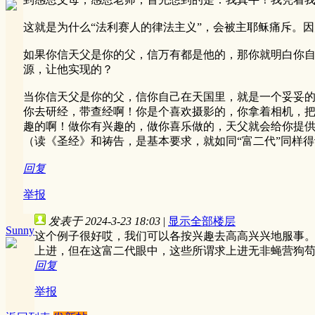
这就是为什么“法利赛人的律法主义”，会被主耶稣痛斥。
如果你信天父是你的父，信万有都是他的，那你就明白你自己
源，让他实现的？
当你信天父是你的父，信你自己在天国里，就是一个妥妥的
你去研经，带查经啊！你是个喜欢摄影的，你拿着相机，
趣的啊！做你有兴趣的，做你喜乐做的，天父就会给你提供
（读《圣经》和祷告，是基本要求，就如同“富二代”同样
回复
举报
发表于 2024-3-23 18:03
|
显示全部楼层
Sunny
这个例子很好哎，我们可以各按兴趣去高高兴兴地服事
上进，但在这富二代眼中，这些所谓求上进无非蝇营狗
回复
举报