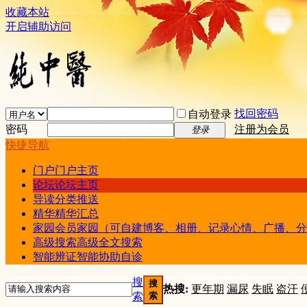
收藏本站
开启辅助访问
找回密码
自动登录
密码
注册为会员
登录
快捷导航
门户
门户主页
论坛
论坛主页
导读
分类推送
精华
精华汇总
家园
会员家园（可自建博客、相册、记录心情、广播、分
高级搜索
高级全文搜索
智能辨证
智能协助自诊
搜
搜
热搜:
更年期
漏尿
失眠
盗汗
索
索