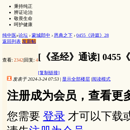
秉持纯正
辨证论治
敬畏生命
呵护健康
纯中医
»
论坛
›
蒙城郎中
›
恩典之下
›
0455《诗篇》28
返回列表
发新帖
[《圣经》通读]
0455
查看:
2342
|
回复:
4
[复制链接]
发表于 2024-3-24 07:53
|
显示全部楼层
|
阅读模式
注册成为会员，查看更
您需要
登录
才可以下载