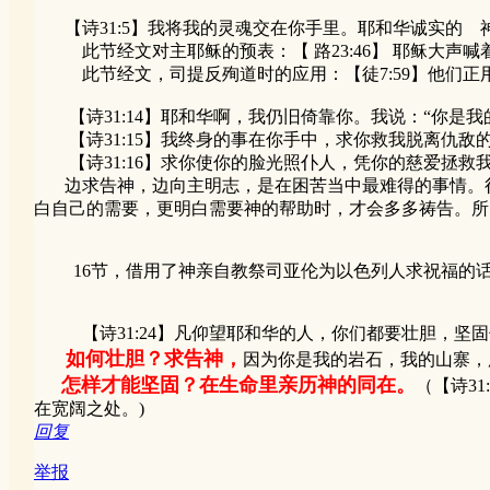
【诗31:5】我将我的灵魂交在你手里。耶和华诚实的 
此节经文对主耶稣的预表：【 路23:46】 耶稣大声喊
此节经文，司提反殉道时的应用：【徒7:59】他们正用
【诗31:14】耶和华啊，我仍旧倚靠你。我说：“你是我
【诗31:15】我终身的事在你手中，求你救我脱离仇敌
【诗31:16】求你使你的脸光照仆人，凭你的慈爱拯救
边求告神，边向主明志，是在困苦当中最难得的事情。很
白自己的需要，更明白需要神的帮助时，才会多多祷告。所
16节，借用了神亲自教祭司亚伦为以色列人求祝福的话：
【诗31:24】凡仰望耶和华的人，你们都要壮胆，坚固
如何壮胆？求告神，
因为你是我的岩石，我的山寨，
怎样才能坚固？在生命里亲历神的同在。
（【诗3
在宽阔之处。)
回复
举报