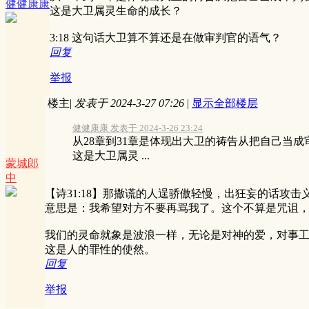
健健康康
这是大卫属灵生命的成长？
3:18 这句话大卫算不算还是在做审判官的语气？
回复
举报
楼主
|
发表于 2024-3-27 07:26
|
显示全部楼层
健健康康 发表于 2024-3-26 23:24
从28章到31章是体现出大卫的祷告从把自己当
这是大卫属灵 ...
蒙城郎
中
【诗31:18】那撒谎的人逞骄傲轻慢，出狂妄的话攻
意思是：我希望对方不要再骂我了。这个不算是咒诅
我们的灵命就象是波浪一样，无论是对神的爱，对事
这是人的罪性的使然。
回复
举报