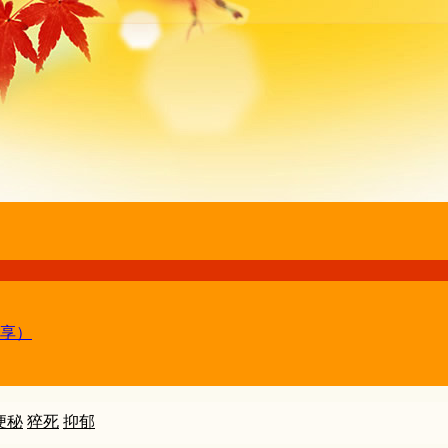
享）
便秘
猝死
抑郁