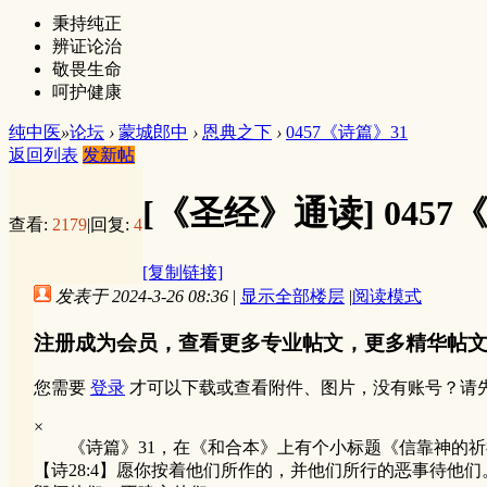
秉持纯正
辨证论治
敬畏生命
呵护健康
纯中医
»
论坛
›
蒙城郎中
›
恩典之下
›
0457《诗篇》31
返回列表
发新帖
[《圣经》通读]
0457
查看:
2179
|
回复:
4
[复制链接]
发表于 2024-3-26 08:36
|
显示全部楼层
|
阅读模式
注册成为会员，查看更多专业帖文，更多精华帖
您需要
登录
才可以下载或查看附件、图片，没有账号？请
×
《诗篇》31，在《和合本》上有个小标题《信靠神的祈祷
【诗28:4】愿你按着他们所作的，并他们所行的恶事待他