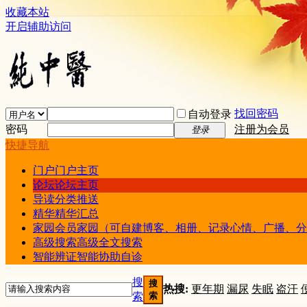
收藏本站
开启辅助访问
找回密码
自动登录
密码
注册为会员
登录
快捷导航
门户
门户主页
论坛
论坛主页
导读
分类推送
精华
精华汇总
家园
会员家园（可自建博客、相册、记录心情、广播、分
高级搜索
高级全文搜索
智能辨证
智能协助自诊
搜
搜
热搜:
更年期
漏尿
失眠
盗汗
索
索