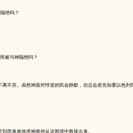
神隔绝吗？
因而被与神隔绝吗？
不离不弃。虽然神面对悖逆的民会静默，但总会差先知要以色列
判官到而单单地求神将他从这困境中救拔出来。