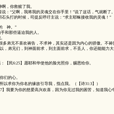
神啊，你救赎了我。
着说：“父啊，我将我的灵魂交在你手里！”说了这话，气就断了
石头打的时候，司提反呼吁主说：“求主耶稣接收我的灵魂！”
的 神。”
的手和那些逼迫我的人。
我。
多弟兄不喜欢祷告，不求神，其实还是因为内心的骄傲。不祷
以，弟兄们，到神面前求，到主面前求，不丢人，你还能能力大
【民6:25】愿耶和华使他的脸光照你，赐恩给你。
你们的心。
所以求你为你名的缘故引导我，指点我。（【诗31:3】）
1:7】我要为你的慈爱高兴欢喜，因为你见过我的困苦，知道我心