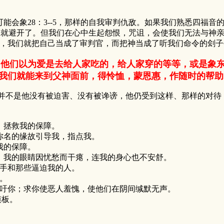
8：3--5，那样的自我审判仇敌。如果我们熟悉四福音的话，就
们避开就避开了。但我们在心中生起怨恨，咒诅，会使我们无法与
，我们就把自己当成了审判官，而把神当成了听我们命令的刽子
，他们以为爱是去给人家吃的，给人家穿的等等，或是象
我们就能来到父神面前，得怜恤，蒙恩惠，作随时的帮助
不是他没有被迫害、没有被谗谤，他仍受到这样、那样的对待
，拯救我的保障。
你名的缘故引导我，指点我。
我的保障。
。我的眼睛因忧愁而干瘪，连我的身心也不安舒。
的手和那些逼迫我的人。
。
呼吁你；求你使恶人羞愧，使他们在阴间缄默无声。
模板。