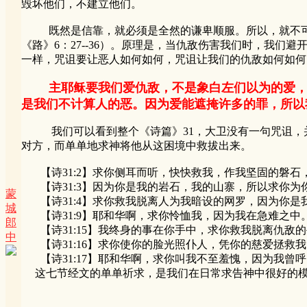
毁坏他们，不建立他们。
既然是信靠，就必须是全然的谦卑顺服。所以，就不可能会象2
《路》6：27--36）。原理是，当仇敌伤害我们时，我
一样，咒诅要让恶人如何如何，咒诅让我们的仇敌如何如何
主耶稣要我们爱仇敌，不是象白左们以为的爱
是我们不计算人的恶。因为爱能遮掩许多的罪，所以
我们可以看到整个《诗篇》31，大卫没有一句咒诅，并
对方，而单单地求神将他从这困境中救拔出来。
【诗31:2】求你侧耳而听，快快救我，作我坚固的磐石
【诗31:3】因为你是我的岩石，我的山寨，所以求你为
蒙
【诗31:4】求你救我脱离人为我暗设的网罗，因为你是
城
【诗31:9】耶和华啊，求你怜恤我，因为我在急难之中
郎
【诗31:15】我终身的事在你手中，求你救我脱离仇敌
中
【诗31:16】求你使你的脸光照仆人，凭你的慈爱拯救我
【诗31:17】耶和华啊，求你叫我不至羞愧，因为我曾
这七节经文的单单祈求，是我们在日常求告神中很好的