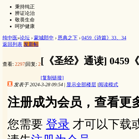
秉持纯正
辨证论治
敬畏生命
呵护健康
纯中医
»
论坛
›
蒙城郎中
›
恩典之下
›
0459《诗篇》33、34
返回列表
发新帖
[《圣经》通读]
0459
查看:
2297
|
回复:
2
[复制链接]
发表于 2024-3-28 09:54
|
显示全部楼层
|
阅读模式
注册成为会员，查看更
您需要
登录
才可以下载