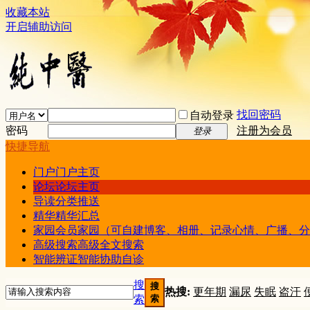
收藏本站
开启辅助访问
找回密码
自动登录
密码
注册为会员
登录
快捷导航
门户
门户主页
论坛
论坛主页
导读
分类推送
精华
精华汇总
家园
会员家园（可自建博客、相册、记录心情、广播、分
高级搜索
高级全文搜索
智能辨证
智能协助自诊
搜
搜
热搜:
更年期
漏尿
失眠
盗汗
索
索